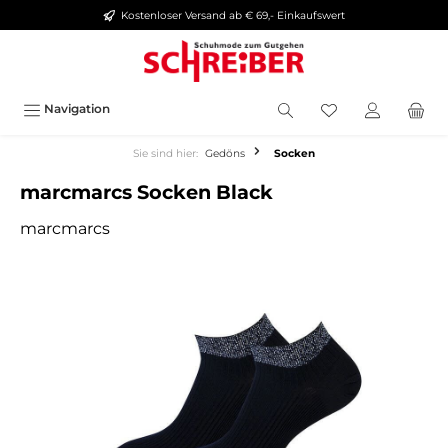
Kostenloser Versand ab € 69,- Einkaufswert
alt springen
Navigation
Sie sind hier:
Gedöns
Socken
marcmarcs Socken Black
marcmarcs
Bildergalerie überspringen