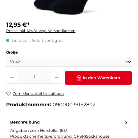
12,95 €*
Preise inkl. MwSt. zzgl. Versandkosten
Lieferzeit: Sofort verfügbar
auswählen
Größe
Produkt Anzahl: Gib den gewünschten Wert ein oder benutze die Schaltflächen um die 
In den Warenkorb
Zum Merkzettel hinzufügen
Produktnummer:
090000391F2802
Beschreibung
Angaben zum Hersteller (EU-
Produktsicherheitsverordnung, GPSR)Sockshouse