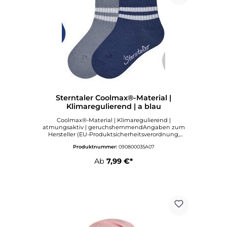
Sterntaler Coolmax®-Material |
Klimaregulierend | a blau
Coolmax®-Material | Klimaregulierend |
atmungsaktiv | geruchshemmendAngaben zum
Hersteller (EU-Produktsicherheitsverordnung,
GPSR)Sterntaler GmbHWerkstraße 6-865599
Produktnummer:
090800035A07
DornburgDeutschlandinfo@sterntaler.comwww.ste
rntaler.com
Ab
7,99 €*