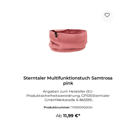
Sterntaler Multifunktionstuch Samtrosa
pink
Angaben zum Hersteller (EU-
Produktsicherheitsverordnung, GPSR)Sterntaler
GmbHWerkstraße 6-865599
DornburgDeutschlandinfo@sterntaler.comwww.ste
Produktnummer:
700500002A34
rntaler.com
Ab
11,99 €*