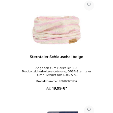
Sterntaler Schlauschal beige
Angaben zum Hersteller (EU-
Produktsicherheitsverordnung, GPSR)Sterntaler
GmbHWerkstraße 6-865599
DornburgDeutschlandinfo@sterntaler.comwww.ste
Produktnummer:
700400007A34
rntaler.com
Ab
19,99 €*