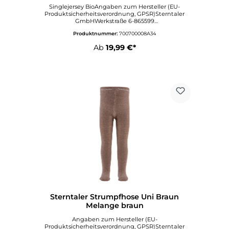
Singlejersey BioAngaben zum Hersteller (EU-
Produktsicherheitsverordnung, GPSR)Sterntaler
GmbHWerkstraße 6-865599
DornburgDeutschlandinfo@sterntaler.comwww.ste
Produktnummer:
700700008A34
rntaler.com
Ab
19,99 €*
Sterntaler Strumpfhose Uni Braun
Melange braun
Angaben zum Hersteller (EU-
Produktsicherheitsverordnung, GPSR)Sterntaler