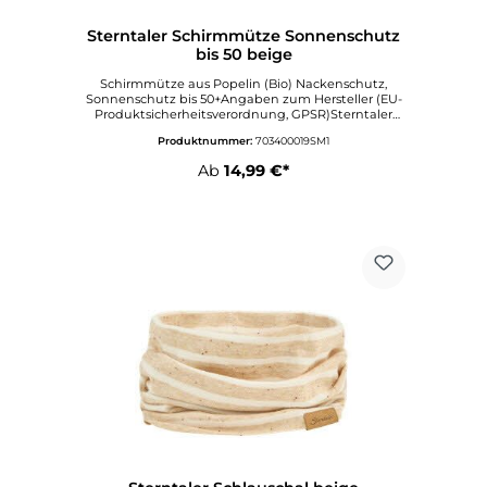
Sterntaler Schirmmütze Sonnenschutz
bis 50 beige
Schirmmütze aus Popelin (Bio) Nackenschutz,
Sonnenschutz bis 50+Angaben zum Hersteller (EU-
Produktsicherheitsverordnung, GPSR)Sterntaler
GmbHWerkstraße 6-865599
Produktnummer:
703400019SM1
DornburgDeutschlandinfo@sterntaler.comwww.ste
rntaler.com
Ab
14,99 €*