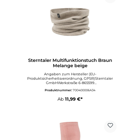
Sterntaler Multifunktionstuch Braun
Melange beige
Angaben zum Hersteller (EU-
Produktsicherheitsverordnung, GPSR)Sterntaler
GmbHWerkstraße 6-865599
DornburgDeutschlandinfo@sterntaler.comwww.ste
Produktnummer:
700400006A34
rntaler.com
Ab
11,99 €*