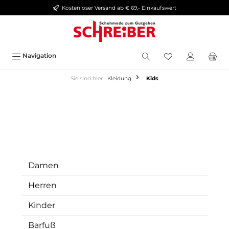
Kostenloser Versand ab € 69,- Einkaufswert
alt springen
Navigation
Sie sind hier:
Kleidung
Kids
Damen
Herren
Kinder
Barfuß