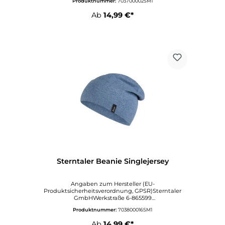
Produktnummer:
703700002SM1
rntaler.com
Ab
14,99 €*
Sterntaler Beanie Singlejersey
Angaben zum Hersteller (EU-
Produktsicherheitsverordnung, GPSR)Sterntaler
GmbHWerkstraße 6-865599
DornburgDeutschlandinfo@sterntaler.comwww.ste
Produktnummer:
703800016SM1
rntaler.com
Ab
14,99 €*