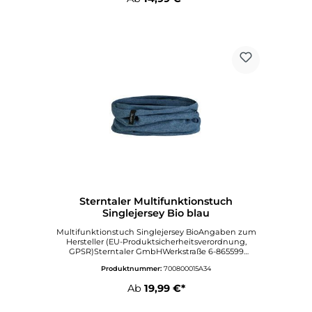
Sterntaler Multifunktionstuch
Singlejersey Bio blau
Multifunktionstuch Singlejersey BioAngaben zum
Hersteller (EU-Produktsicherheitsverordnung,
GPSR)Sterntaler GmbHWerkstraße 6-865599
DornburgDeutschlandinfo@sterntaler.comwww.ste
Produktnummer:
700800015A34
rntaler.com
Ab
19,99 €*