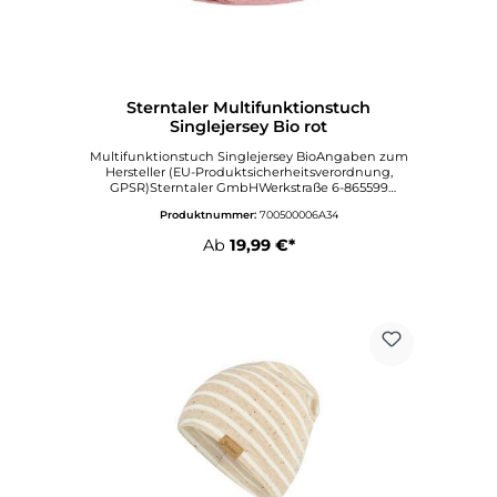
Sterntaler Multifunktionstuch
Singlejersey Bio rot
Multifunktionstuch Singlejersey BioAngaben zum
Hersteller (EU-Produktsicherheitsverordnung,
GPSR)Sterntaler GmbHWerkstraße 6-865599
DornburgDeutschlandinfo@sterntaler.comwww.ste
Produktnummer:
700500006A34
rntaler.com
Ab
19,99 €*