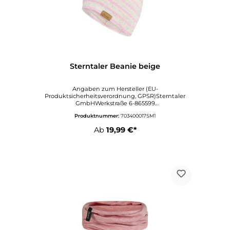
Sterntaler Beanie beige
Angaben zum Hersteller (EU-
Produktsicherheitsverordnung, GPSR)Sterntaler
GmbHWerkstraße 6-865599
DornburgDeutschlandinfo@sterntaler.comwww.ste
Produktnummer:
703400017SM1
rntaler.com
Ab
19,99 €*