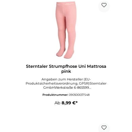
Sterntaler Strumpfhose Uni Mattrosa
pink
Angaben zum Hersteller (EU-
Produktsicherheitsverordnung, GPSR)Sterntaler
GmbHWerkstraße 6-865599
DornburgDeutschlandinfo@sterntaler.comwww.ste
Produktnummer:
090500037S48
rntaler.com
Ab
8,99 €*