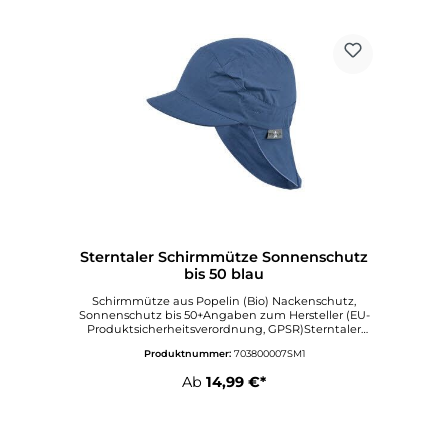
Sterntaler Schirmmütze Sonnenschutz
bis 50 blau
Schirmmütze aus Popelin (Bio) Nackenschutz,
Sonnenschutz bis 50+Angaben zum Hersteller (EU-
Produktsicherheitsverordnung, GPSR)Sterntaler
GmbHWerkstraße 6-865599
Produktnummer:
703800007SM1
DornburgDeutschlandinfo@sterntaler.comwww.ste
rntaler.com
Ab
14,99 €*