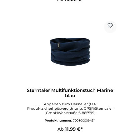
Sterntaler Multifunktionstuch Marine
blau
Angaben zum Hersteller (EU-
Produktsicherheitsverordnung, GPSR)Sterntaler
GmbHWerkstraße 6-865599
DornburgDeutschlandinfo@sterntaler.comwww.ste
Produktnummer:
700800009A34
rntaler.com
Ab
11,99 €*