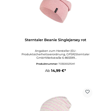
Sterntaler Beanie Singlejersey rot
Angaben zum Hersteller (EU-
Produktsicherheitsverordnung, GPSR)Sterntaler
GmbHWerkstraße 6-865599
DornburgDeutschlandinfo@sterntaler.comwww.ste
Produktnummer:
703500021SM1
rntaler.com
Ab
14,99 €*