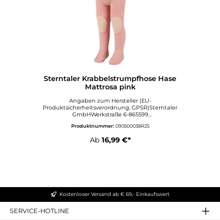
Sterntaler Krabbelstrumpfhose Hase
Mattrosa pink
Angaben zum Hersteller (EU-
Produktsicherheitsverordnung, GPSR)Sterntaler
GmbHWerkstraße 6-865599
DornburgDeutschlandinfo@sterntaler.comwww.ste
Produktnummer:
090500038R25
rntaler.com
Ab
16,99 €*
Kostenloser Versand ab € 69,- Einkaufswert
SERVICE-HOTLINE