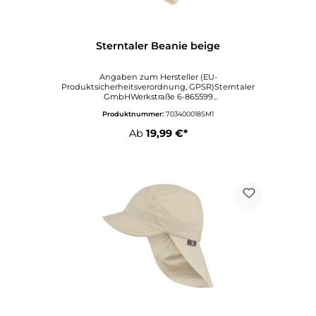
Sterntaler Beanie beige
Angaben zum Hersteller (EU-
Produktsicherheitsverordnung, GPSR)Sterntaler
GmbHWerkstraße 6-865599
DornburgDeutschlandinfo@sterntaler.comwww.ste
Produktnummer:
703400018SM1
rntaler.com
Ab
19,99 €*