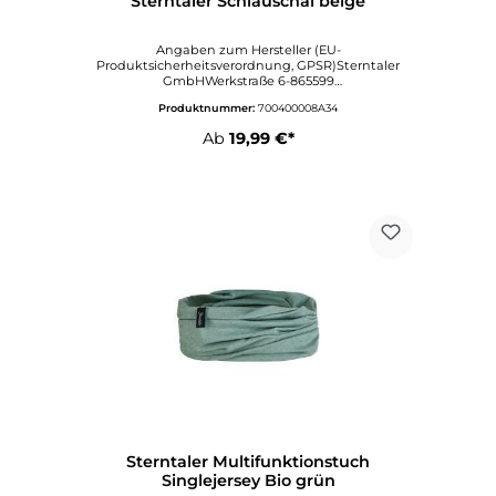
Sterntaler Schlauschal beige
Angaben zum Hersteller (EU-
Produktsicherheitsverordnung, GPSR)Sterntaler
GmbHWerkstraße 6-865599
DornburgDeutschlandinfo@sterntaler.comwww.ste
Produktnummer:
700400008A34
rntaler.com
Ab
19,99 €*
Sterntaler Multifunktionstuch
Singlejersey Bio grün