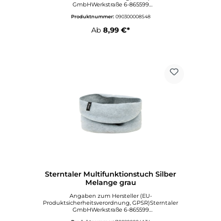
GmbHWerkstraße 6-865599
DornburgDeutschlandinfo@sterntaler.comwww.ste
Produktnummer:
090300008S48
rntaler.com
Ab
8,99 €*
Sterntaler Multifunktionstuch Silber
Melange grau
Angaben zum Hersteller (EU-
Produktsicherheitsverordnung, GPSR)Sterntaler
GmbHWerkstraße 6-865599
DornburgDeutschlandinfo@sterntaler.comwww.ste