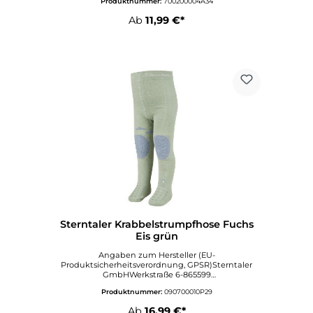
Produktnummer:
700200004A34
rntaler.com
Ab
11,99 €*
Sterntaler Krabbelstrumpfhose Fuchs
Eis grün
Angaben zum Hersteller (EU-
Produktsicherheitsverordnung, GPSR)Sterntaler
GmbHWerkstraße 6-865599
DornburgDeutschlandinfo@sterntaler.comwww.ste
Produktnummer:
090700010P29
rntaler.com
Ab
16,99 €*