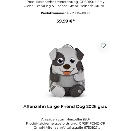
Produktsicherheitsverordnung, GPSR)Suri Frey
Global Branding & Licence GmbHHeinrich-Krumm
Straße 1263073
Produktnummer:
63020004200001
OFFENBACHDeutschlandinfo@surifrey.comwww.sur
ifrey.com
59,99 €*
Affenzahn Large Friend Dog 2026 grau
Angaben zum Hersteller (EU-
Produktsicherheitsverordnung, GPSR)FOND OF
GmbH AffenzahnVitalisstraße 6750827