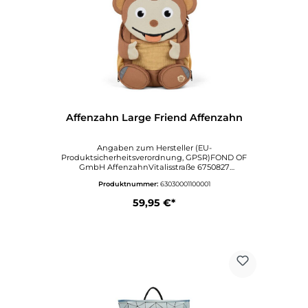
Affenzahn Large Friend Affenzahn
Angaben zum Hersteller (EU-
Produktsicherheitsverordnung, GPSR)FOND OF
GmbH AffenzahnVitalisstraße 6750827
KölnDeutschlandwww.affenzahn.deAngaben zur
Produktnummer:
63030001100001
verantwortlichen Person (EU-
Produktsicherheitsverordnung,
59,95 €*
GPSR)VertriebVitalisstraße 6750827
KölnDeutschlandinfo@affenzahn.com