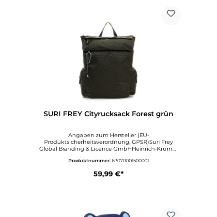
SURI FREY Cityrucksack Forest grün
Angaben zum Hersteller (EU-
Produktsicherheitsverordnung, GPSR)Suri Frey
Global Branding & Licence GmbHHeinrich-Krumm
Straße 1263073
Produktnummer:
63070001500001
OFFENBACHDeutschlandinfo@surifrey.comwww.sur
ifrey.com
59,99 €*