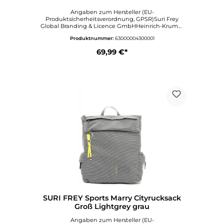
Angaben zum Hersteller (EU-
Produktsicherheitsverordnung, GPSR)Suri Frey
Global Branding & Licence GmbHHeinrich-Krumm
Straße 1263073
Produktnummer:
63000004300001
OFFENBACHDeutschlandinfo@surifrey.comwww.sur
ifrey.com
69,99 €*
SURI FREY Sports Marry Cityrucksack
Groß Lightgrey grau
Angaben zum Hersteller (EU-