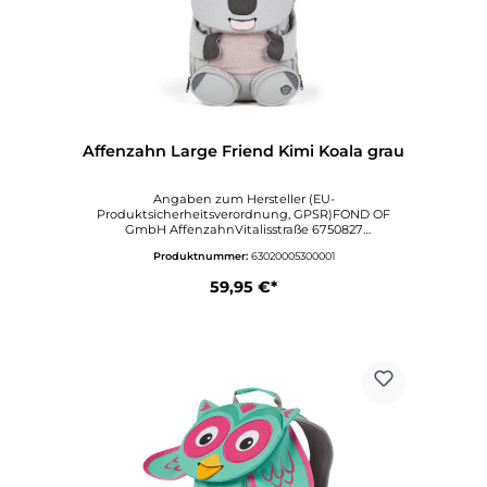
Affenzahn Large Friend Kimi Koala grau
Angaben zum Hersteller (EU-
Produktsicherheitsverordnung, GPSR)FOND OF
GmbH AffenzahnVitalisstraße 6750827
KölnDeutschlandwww.affenzahn.deAngaben zur
Produktnummer:
63020005300001
verantwortlichen Person (EU-
Produktsicherheitsverordnung,
59,95 €*
GPSR)VertriebVitalisstraße 6750827
KölnDeutschlandinfo@affenzahn.com