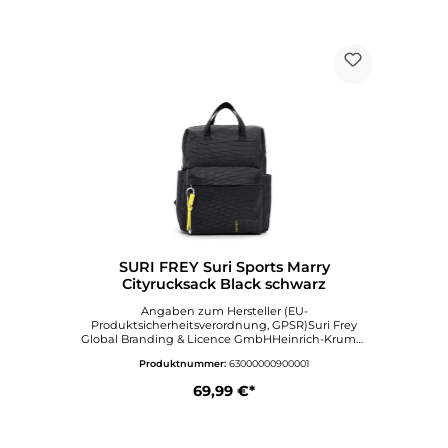
SURI FREY Suri Sports Marry
Cityrucksack Black schwarz
Angaben zum Hersteller (EU-
Produktsicherheitsverordnung, GPSR)Suri Frey
Global Branding & Licence GmbHHeinrich-Krumm
Straße 1263073
Produktnummer:
63000000900001
OFFENBACHDeutschlandinfo@surifrey.comwww.sur
ifrey.com
69,99 €*