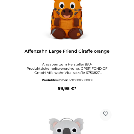
Affenzahn Large Friend Giraffe orange
Angaben zum Hersteller (EU-
Produktsicherheitsverordnung, GPSR)FOND OF
GmbH AffenzahnVitalisstraße 6750827
KölnDeutschlandwww.affenzahn.deAngaben zur
Produktnummer:
63050006000001
verantwortlichen Person (EU-
Produktsicherheitsverordnung,
59,95 €*
GPSR)VertriebVitalisstraße 6750827
KölnDeutschlandinfo@affenzahn.com