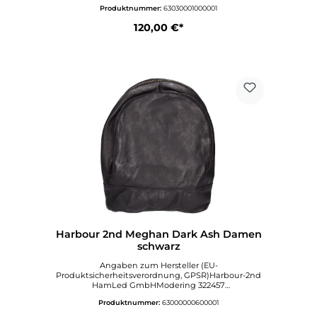
HamburgDeutschlandinfo@hamled.dewww.harbo
Produktnummer:
63030001000001
ur2nd.de
120,00 €*
Harbour 2nd Meghan Dark Ash Damen
schwarz
Angaben zum Hersteller (EU-
Produktsicherheitsverordnung, GPSR)Harbour-2nd
HamLed GmbHModering 322457
HamburgDeutschlandinfo@hamled.dewww.harbo
Produktnummer:
63000000600001
ur2nd.de