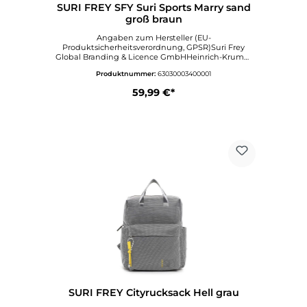
SURI FREY SFY Suri Sports Marry sand
groß braun
Angaben zum Hersteller (EU-
Produktsicherheitsverordnung, GPSR)Suri Frey
Global Branding & Licence GmbHHeinrich-Krumm
Straße 1263073
Produktnummer:
63030003400001
OFFENBACHDeutschlandinfo@surifrey.comwww.sur
ifrey.com
59,99 €*
SURI FREY Cityrucksack Hell grau