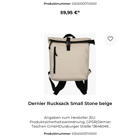
KölnDeutschlandwww.affenzahn.deAngaben zur
Produktnummer:
63020000700001
verantwortlichen Person (EU-
Produktsicherheitsverordnung,
59,95 €*
GPSR)VertriebVitalisstraße 6750827
KölnDeutschlandinfo@affenzahn.com
Dernier Rucksack Small Stone beige
Angaben zum Hersteller (EU-
Produktsicherheitsverordnung, GPSR)Dernier
Taschen GmbHDuisburger Straße 13646049
OberhausenDeutschlandinfo@dernier.dewww.dern
Produktnummer:
63040003700001
ier.de