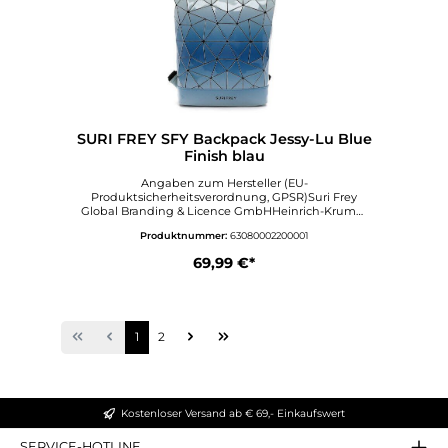
SURI FREY SFY Backpack Jessy-Lu Blue
Finish blau
Angaben zum Hersteller (EU-
Produktsicherheitsverordnung, GPSR)Suri Frey
Global Branding & Licence GmbHHeinrich-Krumm
Straße 1263073
Produktnummer:
63080002200001
OFFENBACHDeutschlandinfo@surifrey.comwww.sur
ifrey.com
69,99 €*
1
2
Kostenloser Versand ab € 69,- Einkaufswert
SERVICE-HOTLINE