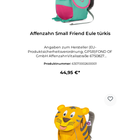
Affenzahn Small Friend Eule türkis
Angaben zum Hersteller (EU-
Produktsicherheitsverordnung, GPSR)FOND OF
GmbH AffenzahnVitalisstraße 6750827
KölnDeutschlandwww.affenzahn.deAngaben zur
Produktnummer:
63070002600001
verantwortlichen Person (EU-
Produktsicherheitsverordnung,
44,95 €*
GPSR)VertriebVitalisstraße 6750827
KölnDeutschlandinfo@affenzahn.com