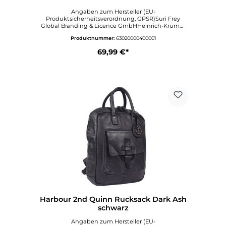
Angaben zum Hersteller (EU-
Produktsicherheitsverordnung, GPSR)Suri Frey
Global Branding & Licence GmbHHeinrich-Krumm
Straße 1263073
Produktnummer:
63020000400001
OFFENBACHDeutschlandinfo@surifrey.comwww.sur
ifrey.com
69,99 €*
Harbour 2nd Quinn Rucksack Dark Ash
schwarz
Angaben zum Hersteller (EU-