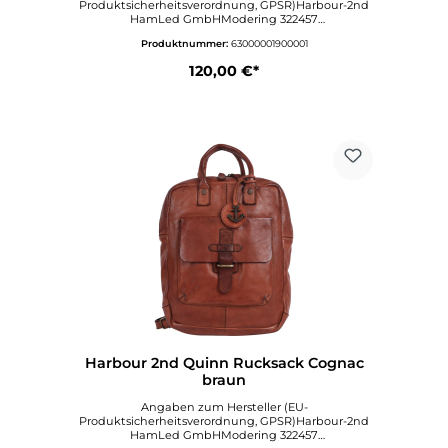
Produktsicherheitsverordnung, GPSR)Harbour-2nd
HamLed GmbHModering 322457
HamburgDeutschlandinfo@hamled.dewww.harbo
Produktnummer:
63000001900001
ur2nd.de
120,00 €*
Harbour 2nd Quinn Rucksack Cognac
braun
Angaben zum Hersteller (EU-
Produktsicherheitsverordnung, GPSR)Harbour-2nd
HamLed GmbHModering 322457