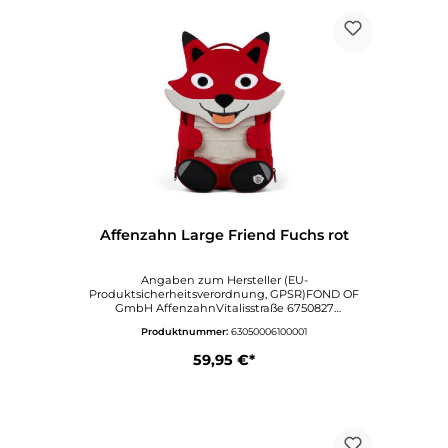
Affenzahn Large Friend Fuchs rot
Angaben zum Hersteller (EU-
Produktsicherheitsverordnung, GPSR)FOND OF
GmbH AffenzahnVitalisstraße 6750827
KölnDeutschlandwww.affenzahn.deAngaben zur
Produktnummer:
63050006100001
verantwortlichen Person (EU-
Produktsicherheitsverordnung,
59,95 €*
GPSR)VertriebVitalisstraße 6750827
KölnDeutschlandinfo@affenzahn.com