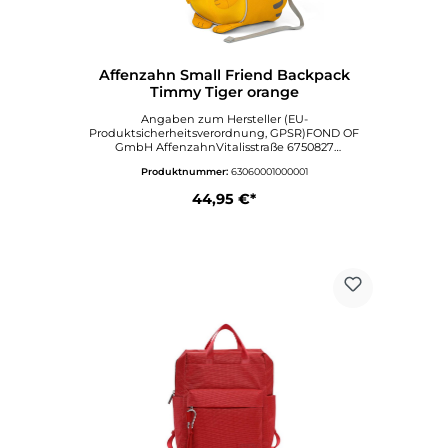
Affenzahn Small Friend Backpack
Timmy Tiger orange
Angaben zum Hersteller (EU-
Produktsicherheitsverordnung, GPSR)FOND OF
GmbH AffenzahnVitalisstraße 6750827
KölnDeutschlandwww.affenzahn.deAngaben zur
Produktnummer:
63060001000001
verantwortlichen Person (EU-
Produktsicherheitsverordnung,
44,95 €*
GPSR)VertriebVitalisstraße 6750827
KölnDeutschlandinfo@affenzahn.com