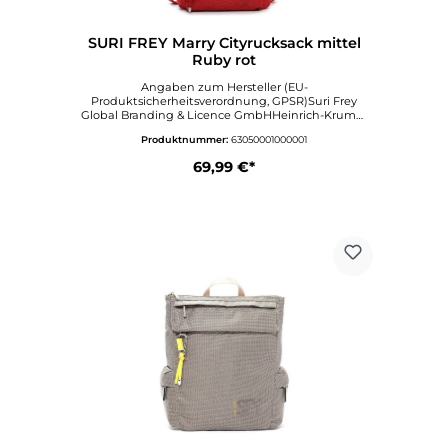
SURI FREY Marry Cityrucksack mittel
Ruby rot
Angaben zum Hersteller (EU-
Produktsicherheitsverordnung, GPSR)Suri Frey
Global Branding & Licence GmbHHeinrich-Krumm
Straße 1263073
Produktnummer:
63050001000001
OFFENBACHDeutschlandinfo@surifrey.comwww.sur
ifrey.com
69,99 €*