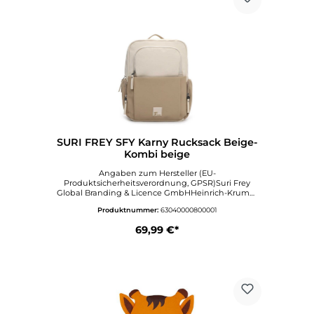
SURI FREY SFY Karny Rucksack Beige-
Kombi beige
Angaben zum Hersteller (EU-
Produktsicherheitsverordnung, GPSR)Suri Frey
Global Branding & Licence GmbHHeinrich-Krumm
Straße 1263073
Produktnummer:
63040000800001
OFFENBACHDeutschlandinfo@surifrey.comwww.sur
ifrey.com
69,99 €*