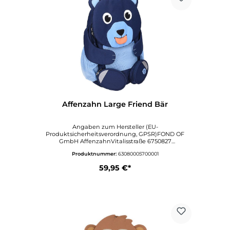
Affenzahn Large Friend Bär
Angaben zum Hersteller (EU-
Produktsicherheitsverordnung, GPSR)FOND OF
GmbH AffenzahnVitalisstraße 6750827
KölnDeutschlandwww.affenzahn.deAngaben zur
Produktnummer:
63080005700001
verantwortlichen Person (EU-
Produktsicherheitsverordnung,
59,95 €*
GPSR)VertriebVitalisstraße 6750827
KölnDeutschlandinfo@affenzahn.com