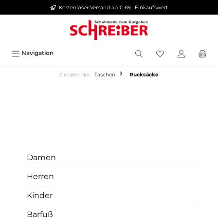
Kostenloser Versand ab € 69,- Einkaufswert
alt springen
Navigation
Sie sind hier:
Taschen
Rucksäcke
Damen
Herren
Kinder
Barfuß