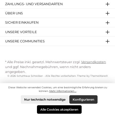
ZAHLUNGS- UND VERSANDARTEN
ÜBER UNS
SICHER EINKAUFEN
UNSERE VORTEILE
UNSERE COMMUNITIES
* Alle Preise inkl. gesetzl. Mehrwertsteuer zzgl.
Versandkosten
und ggf. Nachnahmegebühren, wenn nicht anders
angegeben.
© 2026 Schuhhaus Schreiber - Alle Rechte vorbehalten. Theme by
ThemeWare®
Diese Website verwendet Cookies, um eine bestmögliche Erfahrung bieten zu
können.
Mehr Informationen ...
Nur technisch notwendige
Konfigurieren
Alle Cookies akzeptieren