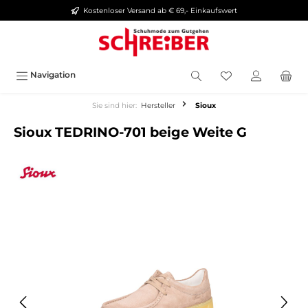
Kostenloser Versand ab € 69,- Einkaufswert
alt springen
Navigation
Sie sind hier:
Hersteller
Sioux
Sioux TEDRINO-701 beige Weite G
Bildergalerie überspringen