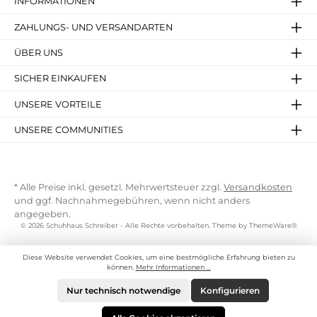
INFORMATIONEN
ZAHLUNGS- UND VERSANDARTEN
ÜBER UNS
SICHER EINKAUFEN
UNSERE VORTEILE
UNSERE COMMUNITIES
* Alle Preise inkl. gesetzl. Mehrwertsteuer zzgl.
Versandkosten
und ggf. Nachnahmegebühren, wenn nicht anders
angegeben.
© 2026 Schuhhaus Schreiber - Alle Rechte vorbehalten. Theme by
ThemeWare®
Diese Website verwendet Cookies, um eine bestmögliche Erfahrung bieten zu
können.
Mehr Informationen ...
Nur technisch notwendige
Konfigurieren