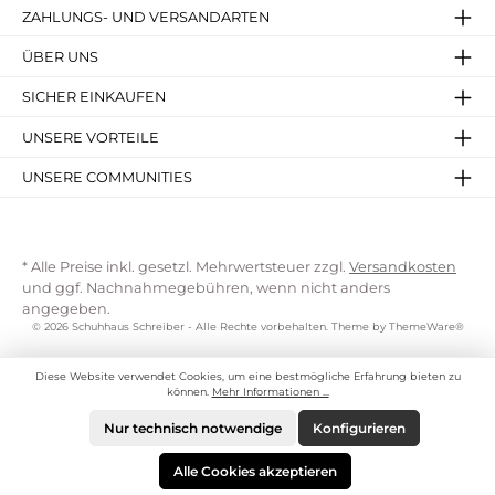
ZAHLUNGS- UND VERSANDARTEN
ÜBER UNS
SICHER EINKAUFEN
UNSERE VORTEILE
UNSERE COMMUNITIES
* Alle Preise inkl. gesetzl. Mehrwertsteuer zzgl.
Versandkosten
und ggf. Nachnahmegebühren, wenn nicht anders
angegeben.
© 2026 Schuhhaus Schreiber - Alle Rechte vorbehalten. Theme by
ThemeWare®
Diese Website verwendet Cookies, um eine bestmögliche Erfahrung bieten zu
können.
Mehr Informationen ...
Nur technisch notwendige
Konfigurieren
Alle Cookies akzeptieren