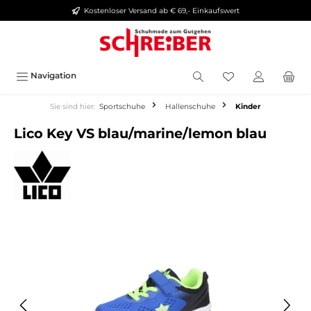
Kostenloser Versand ab € 69,- Einkaufswert
alt springen
Navigation
Sie sind hier:
Sportschuhe
Hallenschuhe
Kinder
Lico Key VS blau/marine/lemon blau
Bildergalerie überspringen