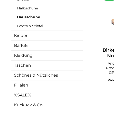
Halbschuhe
Hausschuhe
Boots & Stiefel
Kinder
Barfuß
Birk
Kleidung
No
Ang
Taschen
Prod
GP
Schönes & Nützliches
Gm
Pro
Vette
Filialen
ver
%SALE%
Prod
GPS
Kuckuck & Co.
LinzD