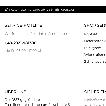
Die Le
gute
nat
Ro
bietet
Kostenloser Versand ab € 69,- Einkaufswert
Komb
und S
Kom
anspre
ganz 
SERVICE-HOTLINE
SHOP SER
die
für
Torn
Pant
Wir freuen uns über Ihren Anruf unter:
Kontakt
erstk
unve
Ob
Lieferzeiten
und d
+49-2921-981380
bes
die S
pfleg
Rückgabe
Haussc
Mo-Fr, 08:00 - 17:00 Uhr
für
Widerrufsrec
für He
Be
bei
läng
Zahlungsart
möcht
zud
das 
ein 
Sc
gef
bere
Verarb
Prod
Allt
ÜBER UNS
SICHER E
GPSR
oder 
– di
Das 1857 gegründete
Mehrfach a
SCHW
Torna
Familienunternehmen umfasst heute 6
zertifiziert!
aben 