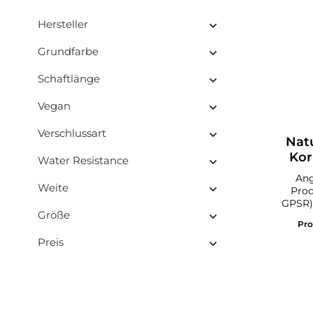
Hersteller
Grundfarbe
Schaftlänge
Vegan
Verschlussart
Nat
Kor
Water Resistance
Ang
Weite
Prod
GPSR)
Größe
Pr
Mainh
Preis