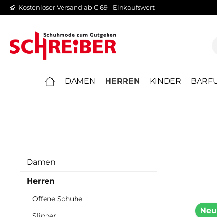
Kostenloser Versand ab € 69,- Einkaufswert
springen
Zur Hauptnavigation springen
DAMEN
HERREN
KINDER
BARFU
Damen
Herren
Offene Schuhe
Neu
Slipper