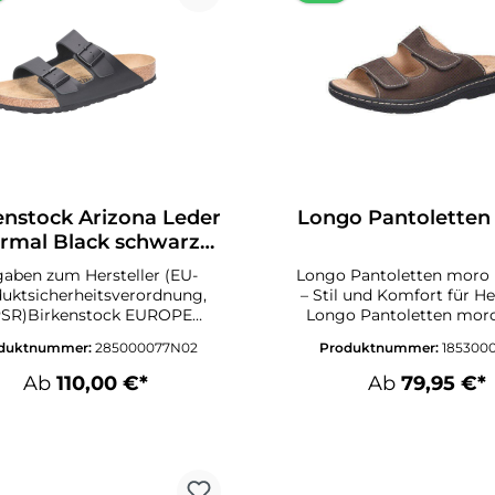
enstock Arizona Leder
Longo Pantoletten
rmal Black schwarz
Bikenst normal
aben zum Hersteller (EU-
Longo Pantoletten moro 
uktsicherheitsverordnung,
– Stil und Komfort für H
SR)Birkenstock EUROPE
Longo Pantoletten moro
bHRheinstraße 1053560
Farbe braun vereinen el
duktnummer:
285000077N02
Produktnummer:
185300
lschoßDeutschlandwww.birk
Design mit hohem Komfor
enstock.deAngaben zur
hochwertigen Herrenpan
Ab
110,00 €*
Ab
79,95 €*
antwortlichen Person (EU-
sind ideal für den Alltag u
uktsicherheitsverordnung,
dank ihrer durchdac
R)customerservice.deBurg
Konstruktion ein ange
Ockenfels53545
Tragegefühl. Hergestel
eutschlandcustomerservice.
Deutschland, überzeuge
de@birkenstock.com
Schuhe nicht nur durc