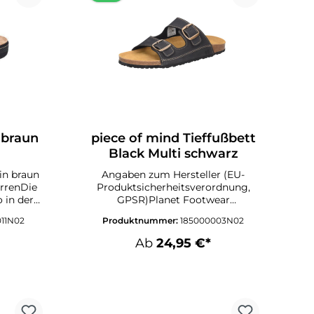
 braun
piece of mind Tieffußbett
Black Multi schwarz
in braun
Angaben zum Hersteller (EU-
errenDie
Produktsicherheitsverordnung,
 in der
GPSR)Planet Footwear
egantes
GmbHZeche-Norm-Straße 2544319
011N02
Produktnummer:
185000003N02
t. Diese
DortmundDeutschlandAngaben
toletten
zur verantwortlichen Person (EU-
Ab
24,95 €*
nd bieten
Produktsicherheitsverordnung,
hten
GPSR)Wortmann
nehmes
KGKlingenbergstraße 132758
lt in
DetmoldDeutschlandinfo@wortm
n diese
ann.com
h ihr