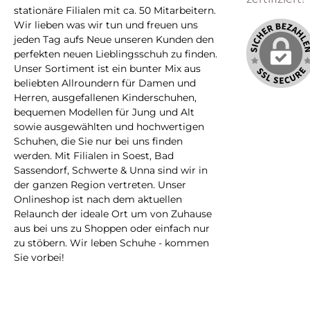
Herre
stationäre Filialen mit ca. 50 Mitarbeitern.
und Q
Prod
Wir lieben was wir tun und freuen uns
die
GPSR)
jeden Tag aufs Neue unseren Kunden den
ers
her
perfekten neuen Lieblingsschuh zu finden.
SCHW
gö
Unser Sortiment ist ein bunter Mix aus
beliebten Allroundern für Damen und
verdi
Herren, ausgefallenen Kinderschuhen,
bequemen Modellen für Jung und Alt
Prod
sowie ausgewählten und hochwertigen
GPSR
Moh
Schuhen, die Sie nur bei uns finden
SELBI
werden. Mit Filialen in Soest, Bad
Sassendorf, Schwerte & Unna sind wir in
der ganzen Region vertreten. Unser
Onlineshop ist nach dem aktuellen
Relaunch der ideale Ort um von Zuhause
aus bei uns zu Shoppen oder einfach nur
zu stöbern. Wir leben Schuhe - kommen
Sie vorbei!