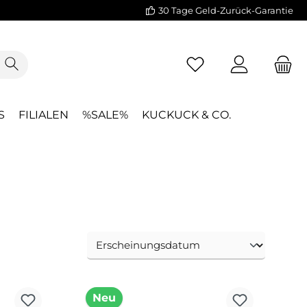
30 Tage Geld-Zurück-Garantie
S
FILIALEN
%SALE%
KUCKUCK & CO.
Neu