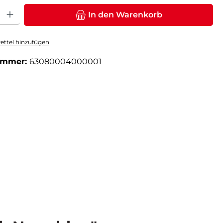
: Gib den gewünschten Wert ein oder benutze die Schaltflächen um die Anz
In den Warenkorb
ttel hinzufügen
ummer:
63080004000001