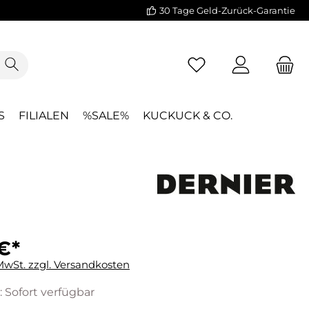
30 Tage Geld-Zurück-Garantie
S
FILIALEN
%SALE%
KUCKUCK & CO.
€*
 MwSt. zzgl. Versandkosten
: Sofort verfügbar