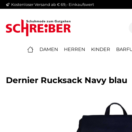
Kostenloser Versand ab € 69,- Einkaufswert
springen
Zur Hauptnavigation springen
DAMEN
HERREN
KINDER
BARFU
Dernier Rucksack Navy blau
Bildergalerie überspringen