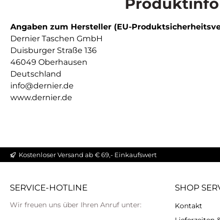
Produktinfo
Angaben zum Hersteller (EU-Produktsicherheitsv
Dernier Taschen GmbH
Duisburger Straße 136
46049 Oberhausen
Deutschland
info@dernier.de
www.dernier.de
Kostenloser Versand ab € 69,- Einkaufswert
SERVICE-HOTLINE
SHOP SER
Wir freuen uns über Ihren Anruf unter:
Kontakt