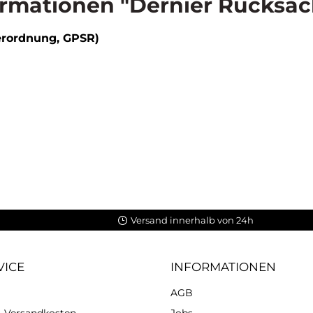
rmationen "Dernier Rucksac
erordnung, GPSR)
Versand innerhalb von 24h
VICE
INFORMATIONEN
AGB