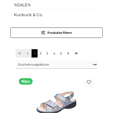
%SALE%
Kuckuck & Co.
Produkte filtern
1
2
3
4
5
Neu