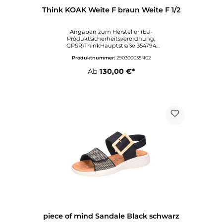
Think KOAK Weite F braun Weite F 1/2
Angaben zum Hersteller (EU-
Produktsicherheitsverordnung,
GPSR)ThinkHauptstraße 354794
KOPFINGÖsterreichwww.think-
Produktnummer:
290300035N02
onlineshop.comAngaben zur verantwortlichen
Person (EU-Produktsicherheitsverordnung,
Ab
130,00 €*
GPSR)VertriebHauptstraße 354794 Kopfing im
InnkreisÖsterreichsales@think.at
piece of mind Sandale Black schwarz