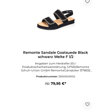
Remonte Sandale Goatsuede Black
schwarz Weite F 1/2
Angaben zum Hersteller (EU-
Produktsicherheitsverordnung, GPSR)Remonte
Schuh-Union GmbH RemonteGänsäcker 3178532
TUTTLINGEN 14 MÖHRINDeutschlandAngaben zur
Produktnummer:
295000021N02
verantwortlichen Person (EU-
Produktsicherheitsverordnung, GPSR)Rieker Schuh
Ab
79,95 €*
GmbHGänsäcker 178532
TuttlingenDeutschlandservice@rieker.com