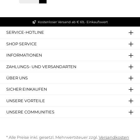
sie für die hohe Qualität und den Komfort, den
man von der Marke Rieker erwartet. Diese Sandale
richtet sich primär an Damen und ist in der Größe
für Erwachsene erhältlich. Fügen Sie diese
vielseitige und komfortable Rieker Sandale Weite H
Kostenloser Versand ab € 69,- Einkaufswert
in Beige zu Ihrer Sammlung hinzu und genießen
Sie den Sommer in vollen Zügen.Angaben zum
SERVICE-HOTLINE
Hersteller (EU-Produktsicherheitsverordnung,
GPSR)Rieker Schuh GmbHGänsäcker 3178532
TUTTLINGENDeutschlandservice@rieker.comhttps://r
SHOP SERVICE
ieker.com/de-de
INFORMATIONEN
ZAHLUNGS- UND VERSANDARTEN
ÜBER UNS
SICHER EINKAUFEN
UNSERE VORTEILE
UNSERE COMMUNITIES
* Alle Preise inkl. gesetzl. Mehrwertsteuer zzgl.
Versandkosten