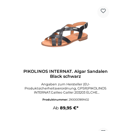
SilhouetteErleben Sie unvergleichlichen
Tragekomfort und elegantes Design mit der Gabor
Keil-Sandalette Nappa Black. Diese Sandaletten
sind die perfekte Wahl für alle modebewussten
Damen, die weder auf Stil noch auf Bequemlichkeit
verzichten wollen. Bestellen Sie noch heute und
bereichern Sie Ihre Schuhkollektion mit diesem
exquisiten Paar Sandalen!Angaben zum Hersteller
(EU-Produktsicherheitsverordnung, GPSR)Gabor
Shoes AGJoachim-Gabor-Platz 183024
ROSENHEIMDeutschlandinfo@gabor.dewww.gabor.
com
PIKOLINOS INTERNAT. Algar Sandalen
Black schwarz
Angaben zum Hersteller (EU-
Produktsicherheitsverordnung, GPSR)PIKOLINOS
INTERNAT.Galileo Galilei 203203 ELCHE
ALICANTESpanienflorian.lohstoeter@pikolinos.com
Produktnummer:
290000189N02
Ab
89,95 €*