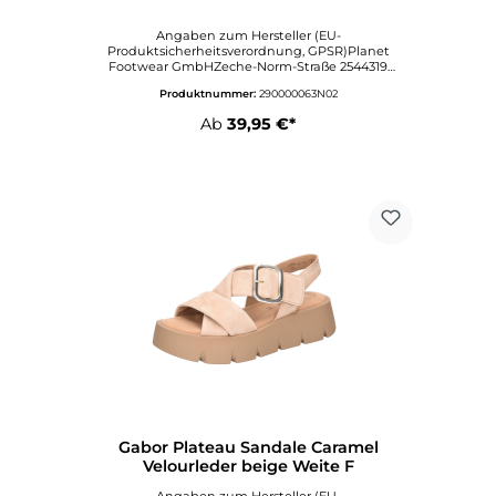
Angaben zum Hersteller (EU-
Produktsicherheitsverordnung, GPSR)Planet
Footwear GmbHZeche-Norm-Straße 2544319
DortmundDeutschlandAngaben zur
Produktnummer:
290000063N02
verantwortlichen Person (EU-
Produktsicherheitsverordnung, GPSR)Wortmann
Ab
39,95 €*
KGKlingenbergstraße 132758
DetmoldDeutschlandinfo@wortmann.com
Gabor Plateau Sandale Caramel
Velourleder beige Weite F
Angaben zum Hersteller (EU-