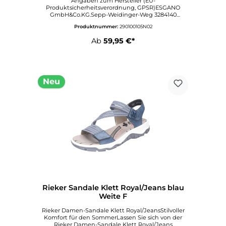
Angaben zum Hersteller (EU-
Produktsicherheitsverordnung, GPSR)ESGANO
GmbH&Co.KG.Sepp-Weidinger-Weg 3284140
GangkofenDeutschlandAngaben zur
Produktnummer:
290100105N02
verantwortlichen Person (EU-
Produktsicherheitsverordnung, GPSR)VertriebSepp-
Ab
59,95 €*
Weidinger-Weg 3284140
GangkofenDeutschlandinfo@esgano.de
Neu
Rieker Sandale Klett Royal/Jeans blau
Weite F
Rieker Damen-Sandale Klett Royal/JeansStilvoller
Komfort für den SommerLassen Sie sich von der
Rieker Damen-Sandale Klett Royal/Jeans