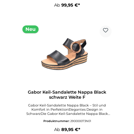
ieker.com/de-de
Ab
99,95 €*
Neu
Gabor Keil-Sandalette Nappa Black
schwarz Weite F
Gabor Keil-Sandalette Nappa Black – Stil und
Komfort in PerfektionElegantes Design in
SchwarzDie Gabor Keil-Sandalette Nappa Black
verkörpert zeitlose Eleganz und hochwertigen
Produktnummer:
290000073N01
Komfort. Mit ihrer edlen schwarzen Farbe lässt sich
diese Sandale mühelos mit unterschiedlichsten
Ab
89,95 €*
Outfits kombinieren, sei es zu einem legeren