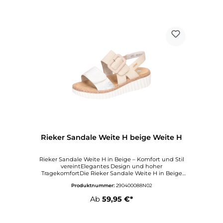
Rieker Sandale Weite H beige Weite H
Rieker Sandale Weite H in Beige – Komfort und Stil
vereintElegantes Design und hoher
TragekomfortDie Rieker Sandale Weite H in Beige
ist die perfekte Wahl für Damen, die elegantes
Produktnummer:
290400088N02
Design und hohen Tragekomfort suchen. Mit ihrem
stilvollen und doch schlichten beige Farbton lässt
Ab
59,95 €*
sich die Sandale mühelos mit verschiedenen Outfits
kombinieren, von Freizeitlooks bis hin zu
sommerlichen Abendgarderoben. Die Sandale ist
speziell darauf ausgelegt, den Komfort zu