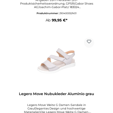
Produktsicherheitsverordnung, GPSR)Gabor Shoes
AGJoachim-Gabor-Platz 183024
ROSENHEIMDeutschlandinfo@gabor.dewww.gabor.
Produktnummer:
290400052N01
com
Ab
99,95 €*
Legero Move Nubukleder Aluminio grau
Legero Move Weite G Damen-Sandale in
GrauElegantes Design und hochwertige
MaterialienDie Legero Move Weite G Damen-