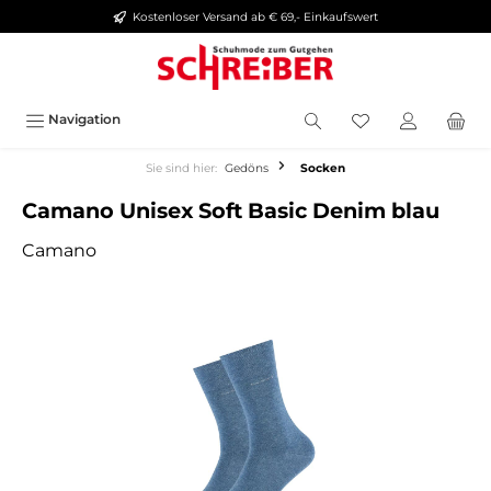
Kostenloser Versand ab € 69,- Einkaufswert
alt springen
Navigation
Sie sind hier:
Gedöns
Socken
Camano Unisex Soft Basic Denim blau
Camano
Bildergalerie überspringen