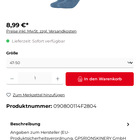
8,99 €*
Preise inkl. MwSt. zzgl. Versandkosten
Lieferzeit: Sofort verfügbar
auswählen
Größe
Produkt Anzahl: Gib den gewünschten Wert ein oder benutze die Schaltflächen um die 
In den Warenkorb
Zum Merkzettel hinzufügen
Produktnummer:
090800114F2804
Beschreibung
Angaben zum Hersteller (EU-
Produktsicherheitsverordnung, GPSR)ONSKINERY GmbH