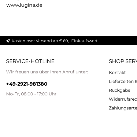
www.lugina.de
Kostenloser Versand ab € 69,- Einkaufswert
SERVICE-HOTLINE
SHOP SER
Wir freuen uns über Ihren Anruf unter:
Kontakt
Lieferzeiten
+49-2921-981380
Rückgabe
Mo-Fr, 08:00 - 17:00 Uhr
Widerrufsrec
Zahlungsart