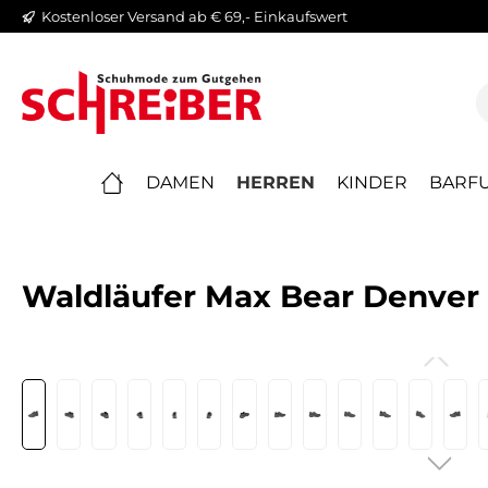
Kostenloser Versand ab € 69,- Einkaufswert
springen
Zur Hauptnavigation springen
DAMEN
HERREN
KINDER
BARFU
Waldläufer Max Bear Denver 
Bildergalerie überspringen