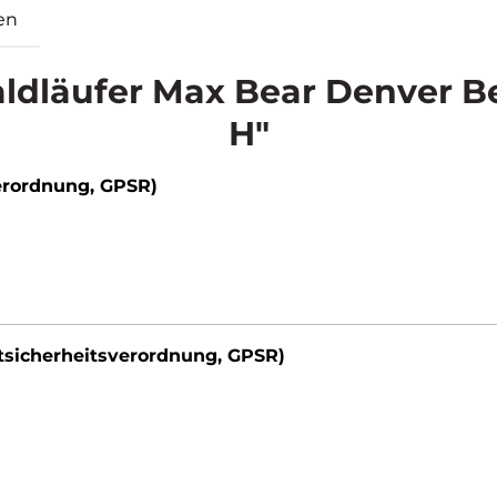
en
ldläufer Max Bear Denver Be
H"
erordnung, GPSR)
tsicherheitsverordnung, GPSR)