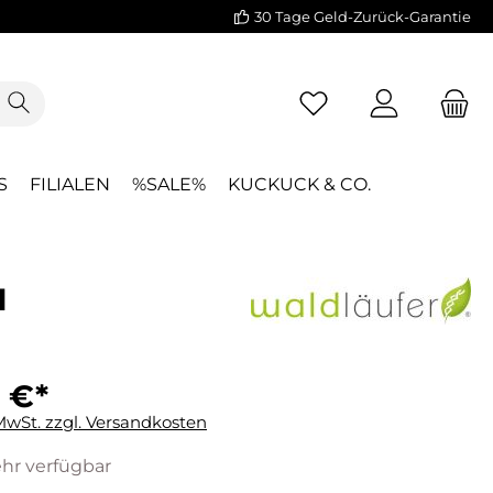
30 Tage Geld-Zurück-Garantie
S
FILIALEN
%SALE%
KUCKUCK & CO.
H
 €*
 MwSt. zzgl. Versandkosten
hr verfügbar