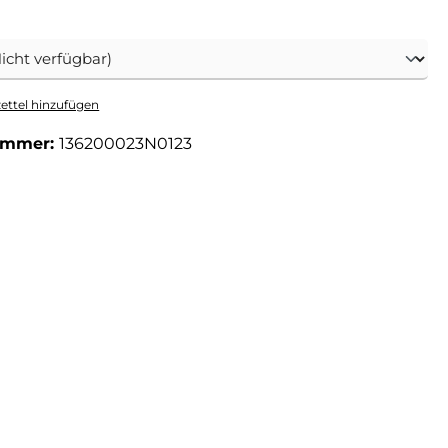
ählen
ttel hinzufügen
ummer:
136200023N0123