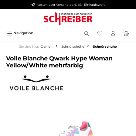
Kostenloser Versand ab € 69,- Einkaufswert
alt springen
Navigation
Sie sind hier:
Damen
Schnürschuhe
Schnürschuhe
Voile Blanche Qwark Hype Woman
Yellow/White mehrfarbig
Bildergalerie überspringen