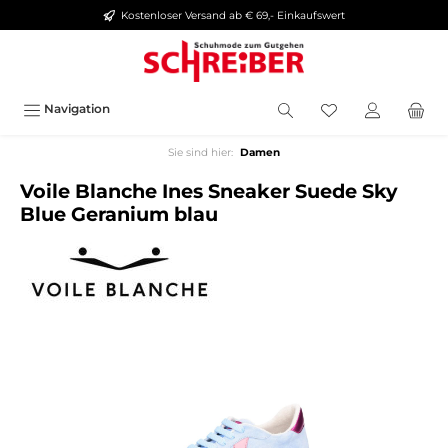
Kostenloser Versand ab € 69,- Einkaufswert
alt springen
Navigation
Sie sind hier:
Damen
Voile Blanche Ines Sneaker Suede Sky
Blue Geranium blau
Bildergalerie überspringen