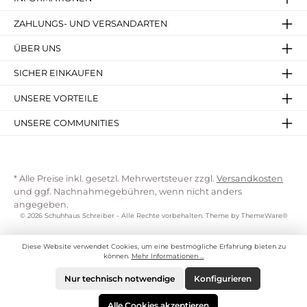
ZAHLUNGS- UND VERSANDARTEN
ÜBER UNS
SICHER EINKAUFEN
UNSERE VORTEILE
UNSERE COMMUNITIES
* Alle Preise inkl. gesetzl. Mehrwertsteuer zzgl.
Versandkosten
und ggf. Nachnahmegebühren, wenn nicht anders
angegeben.
© 2026 Schuhhaus Schreiber - Alle Rechte vorbehalten. Theme by
ThemeWare®
Diese Website verwendet Cookies, um eine bestmögliche Erfahrung bieten zu
können.
Mehr Informationen ...
Nur technisch notwendige
Konfigurieren
Alle Cookies akzeptieren