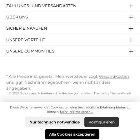
ZAHLUNGS- UND VERSANDARTEN
ÜBER UNS
SICHER EINKAUFEN
UNSERE VORTEILE
UNSERE COMMUNITIES
* Alle Preise inkl. gesetzl. Mehrwertsteuer zzgl.
Versandkosten
und ggf. Nachnahmegebühren, wenn nicht anders
angegeben.
© 2026 Schuhhaus Schreiber - Alle Rechte vorbehalten. Theme by
ThemeWare®
Diese Website verwendet Cookies, um eine bestmögliche Erfahrung bieten zu
können.
Mehr Informationen ...
Nur technisch notwendige
Konfigurieren
Alle Cookies akzeptieren