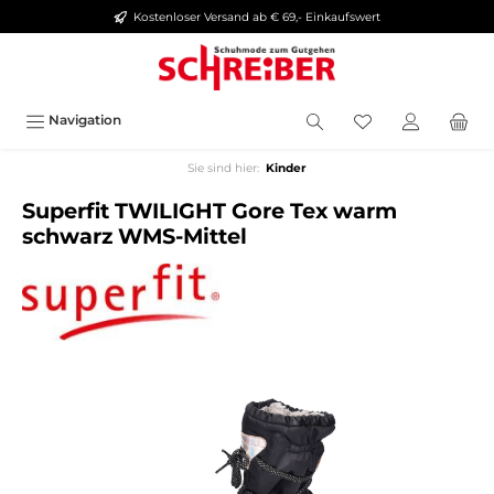
Kostenloser Versand ab € 69,- Einkaufswert
alt springen
Navigation
Sie sind hier:
Kinder
Superfit TWILIGHT Gore Tex warm
schwarz WMS-Mittel
Bildergalerie überspringen