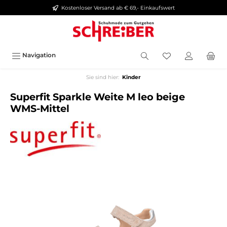
Kostenloser Versand ab € 69,- Einkaufswert
alt springen
Navigation
Sie sind hier:
Kinder
Superfit Sparkle Weite M leo beige
WMS-Mittel
Bildergalerie überspringen