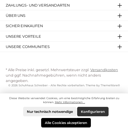
ZAHLUNGS- UND VERSANDARTEN
ÜBER UNS
SICHER EINKAUFEN
UNSERE VORTEILE
UNSERE COMMUNITIES
* Alle Preise inkl. gesetzl. Mehrwertsteuer zzgl.
Versandkosten
und ggf. Nachnahmegebühren, wenn nicht anders
angegeben.
© 2026 Schuhhaus Schreiber - Alle Rechte vorbehalten. Theme by
ThemeWare®
Diese Website verwendet Cookies, um eine bestmögliche Erfahrung bieten zu
können.
Mehr Informationen ...
Nur technisch notwendige
Konfigurieren
Alle Cookies akzeptieren