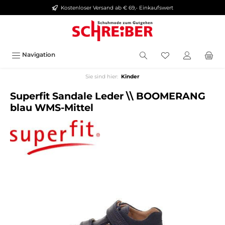
Kostenloser Versand ab € 69,- Einkaufswert
alt springen
Navigation
Sie sind hier:
Kinder
Superfit Sandale Leder \\ BOOMERANG
blau WMS-Mittel
Bildergalerie überspringen