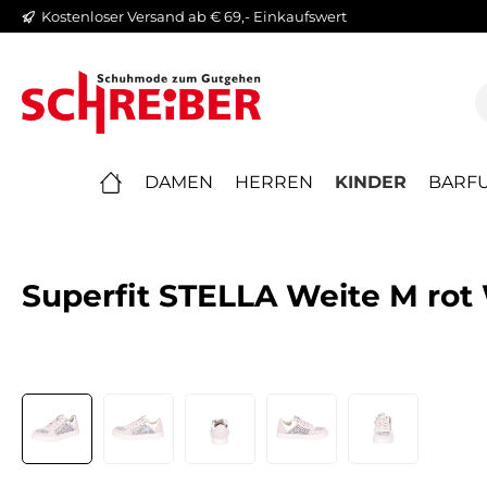
Kostenloser Versand ab € 69,- Einkaufswert
springen
Zur Hauptnavigation springen
DAMEN
HERREN
KINDER
BARFU
Superfit STELLA Weite M rot
Bildergalerie überspringen