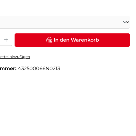
ählen
: Gib den gewünschten Wert ein oder benutze die Schaltflächen um die Anz
In den Warenkorb
ttel hinzufügen
ummer:
432500066N0213