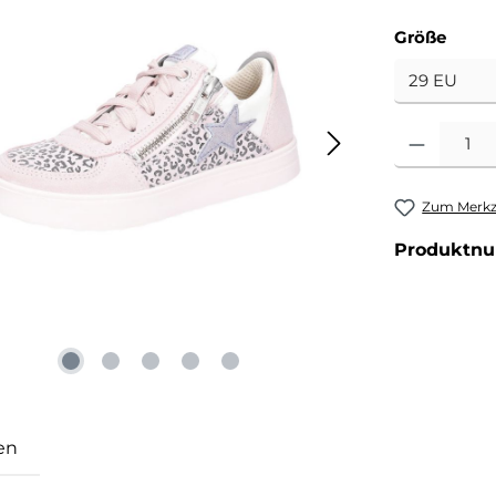
ausw
Größe
Produkt Anzahl
Zum Merkze
Produktn
en