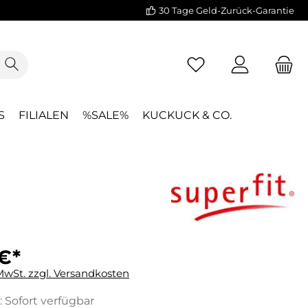
30 Tage Geld-Zurück-Garantie
S
FILIALEN
%SALE%
KUCKUCK & CO.
€*
 MwSt. zzgl. Versandkosten
: Sofort verfügbar