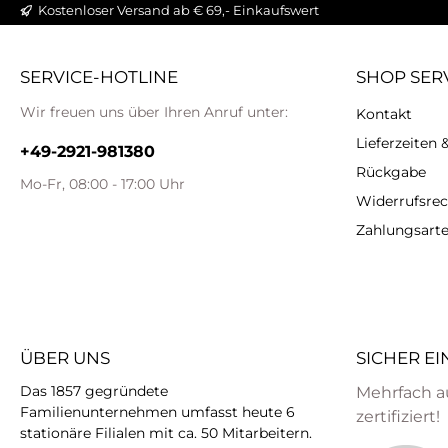
Kostenloser Versand ab € 69,- Einkaufswert
SERVICE-HOTLINE
SHOP SER
Wir freuen uns über Ihren Anruf unter:
Kontakt
Lieferzeiten
+49-2921-981380
Rückgabe
Mo-Fr, 08:00 - 17:00 Uhr
Widerrufsrec
Zahlungsart
ÜBER UNS
SICHER E
Das 1857 gegründete
Mehrfach a
Familienunternehmen umfasst heute 6
zertifiziert!
stationäre Filialen mit ca. 50 Mitarbeitern.