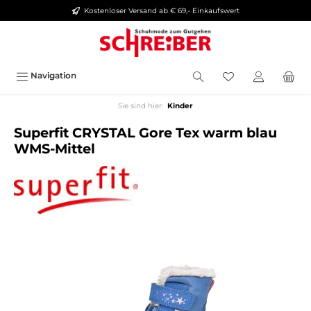
Kostenloser Versand ab € 69,- Einkaufswert
alt springen
Navigation
Sie sind hier:
Kinder
Superfit CRYSTAL Gore Tex warm blau
WMS-Mittel
Bildergalerie überspringen