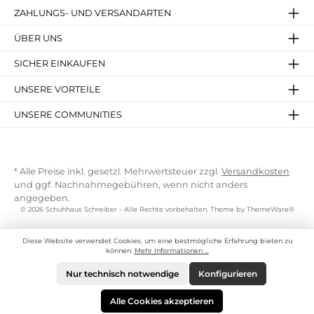
ZAHLUNGS- UND VERSANDARTEN
ÜBER UNS
SICHER EINKAUFEN
UNSERE VORTEILE
UNSERE COMMUNITIES
* Alle Preise inkl. gesetzl. Mehrwertsteuer zzgl.
Versandkosten
und ggf. Nachnahmegebühren, wenn nicht anders
angegeben.
© 2026 Schuhhaus Schreiber - Alle Rechte vorbehalten. Theme by
ThemeWare®
Diese Website verwendet Cookies, um eine bestmögliche Erfahrung bieten zu
können.
Mehr Informationen ...
Nur technisch notwendige
Konfigurieren
Alle Cookies akzeptieren