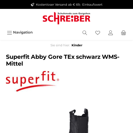
Kostenloser Versand ab € 69,- Einkaufswert
alt springen
Navigation
Sie sind hier:
Kinder
Superfit Abby Gore TEx schwarz WMS-
Mittel
Bildergalerie überspringen