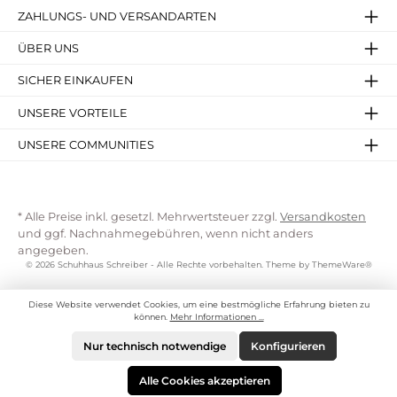
ZAHLUNGS- UND VERSANDARTEN
ÜBER UNS
SICHER EINKAUFEN
UNSERE VORTEILE
UNSERE COMMUNITIES
* Alle Preise inkl. gesetzl. Mehrwertsteuer zzgl.
Versandkosten
und ggf. Nachnahmegebühren, wenn nicht anders
angegeben.
© 2026 Schuhhaus Schreiber - Alle Rechte vorbehalten. Theme by
ThemeWare®
Diese Website verwendet Cookies, um eine bestmögliche Erfahrung bieten zu
können.
Mehr Informationen ...
Nur technisch notwendige
Konfigurieren
Alle Cookies akzeptieren