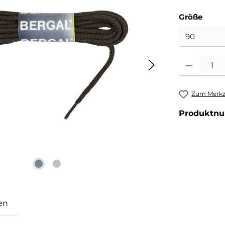
ausw
Größe
Produkt Anzahl
Zum Merkze
Produktn
en