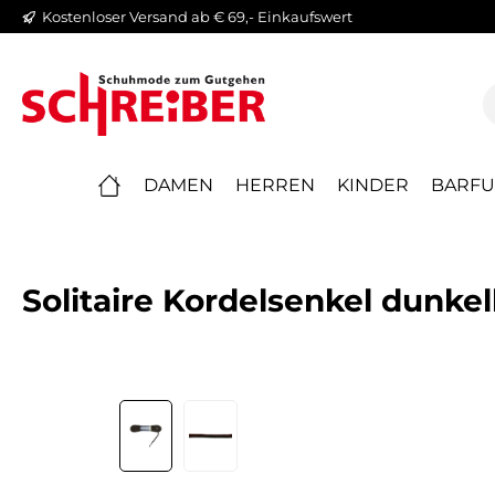
Kostenloser Versand ab € 69,- Einkaufswert
springen
Zur Hauptnavigation springen
DAMEN
HERREN
KINDER
BARFU
Solitaire Kordelsenkel dunke
Bildergalerie überspringen