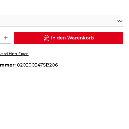
ählen
: Gib den gewünschten Wert ein oder benutze die Schaltflächen um die Anz
In den Warenkorb
ttel hinzufügen
ummer:
020200247SB206