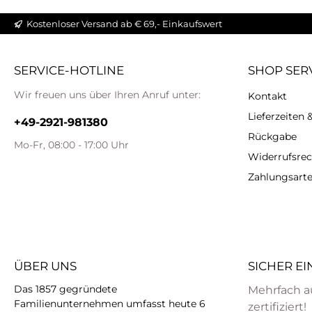
Kostenloser Versand ab € 69,- Einkaufswert
SERVICE-HOTLINE
SHOP SER
Wir freuen uns über Ihren Anruf unter:
Kontakt
Lieferzeiten
+49-2921-981380
Rückgabe
Mo-Fr, 08:00 - 17:00 Uhr
Widerrufsrec
Zahlungsart
ÜBER UNS
SICHER E
Das 1857 gegründete
Mehrfach a
Familienunternehmen umfasst heute 6
zertifiziert!