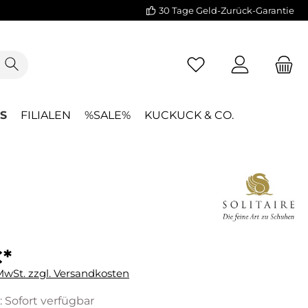
30 Tage Geld-Zurück-Garantie
S
FILIALEN
%SALE%
KUCKUCK & CO.
€*
 MwSt. zzgl. Versandkosten
: Sofort verfügbar