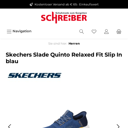
Kostenloser Versand ab € 69,- Einkaufswert
alt springen
Navigation
Sie sind hier:
Herren
Skechers Slade Quinto Relaxed Fit Slip In
blau
Bildergalerie überspringen