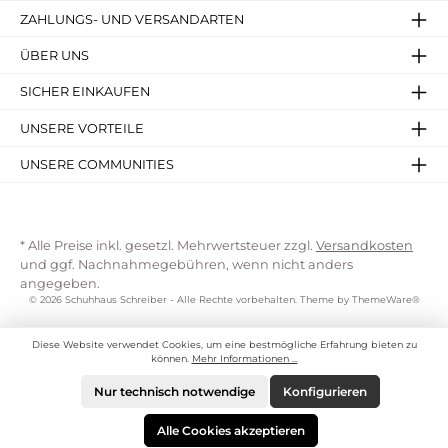
ZAHLUNGS- UND VERSANDARTEN
ÜBER UNS
SICHER EINKAUFEN
UNSERE VORTEILE
UNSERE COMMUNITIES
* Alle Preise inkl. gesetzl. Mehrwertsteuer zzgl.
Versandkosten
und ggf. Nachnahmegebühren, wenn nicht anders
angegeben.
© 2026 Schuhhaus Schreiber - Alle Rechte vorbehalten. Theme by
ThemeWare®
Diese Website verwendet Cookies, um eine bestmögliche Erfahrung bieten zu
können.
Mehr Informationen ...
Nur technisch notwendige
Konfigurieren
Alle Cookies akzeptieren