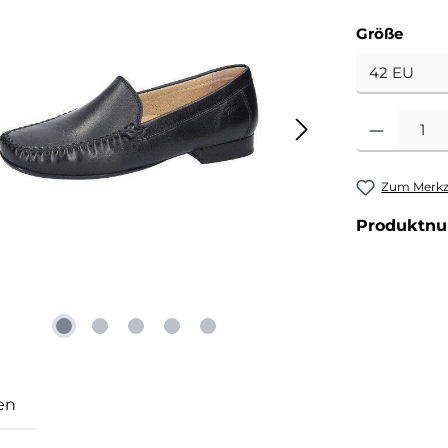
ausw
Größe
Produkt Anzahl
Zum Merkze
Produktn
en