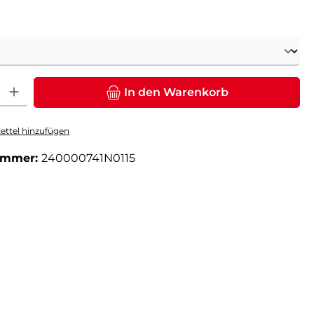
ählen
: Gib den gewünschten Wert ein oder benutze die Schaltflächen um die Anz
In den Warenkorb
ttel hinzufügen
ummer:
240000741N0115