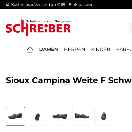
Kostenloser Versand ab € 69,- Einkaufswert
springen
Zur Hauptnavigation springen
DAMEN
HERREN
KINDER
BARFU
Sioux Campina Weite F Schwa
Bildergalerie überspringen