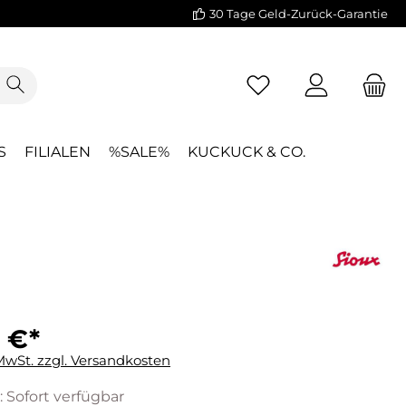
30 Tage Geld-Zurück-Garantie
S
FILIALEN
%SALE%
KUCKUCK & CO.
 €*
 MwSt. zzgl. Versandkosten
: Sofort verfügbar