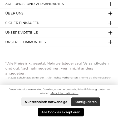
ZAHLUNGS- UND VERSANDARTEN
ÜBER UNS
SICHER EINKAUFEN
UNSERE VORTEILE
UNSERE COMMUNITIES
* Alle Preise inkl. gesetzl. Mehrwertsteuer zzgl.
Versandkosten
und ggf. Nachnahmegebühren, wenn nicht anders
angegeben.
© 2026 Schuhhaus Schreiber - Alle Rechte vorbehalten. Theme by
ThemeWare®
Diese Website verwendet Cookies, um eine bestmögliche Erfahrung bieten zu
können.
Mehr Informationen ...
Nur technisch notwendige
Konfigurieren
Alle Cookies akzeptieren