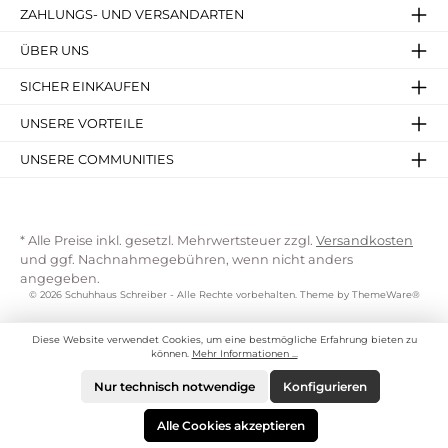
ZAHLUNGS- UND VERSANDARTEN
ÜBER UNS
SICHER EINKAUFEN
UNSERE VORTEILE
UNSERE COMMUNITIES
* Alle Preise inkl. gesetzl. Mehrwertsteuer zzgl.
Versandkosten
und ggf. Nachnahmegebühren, wenn nicht anders
angegeben.
© 2026 Schuhhaus Schreiber - Alle Rechte vorbehalten. Theme by
ThemeWare®
Diese Website verwendet Cookies, um eine bestmögliche Erfahrung bieten zu
können.
Mehr Informationen ...
Nur technisch notwendige
Konfigurieren
Alle Cookies akzeptieren