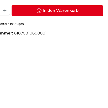
: Gib den gewünschten Wert ein oder benutze die Schaltflächen um die Anz
In den Warenkorb
ttel hinzufügen
ummer:
61070010600001