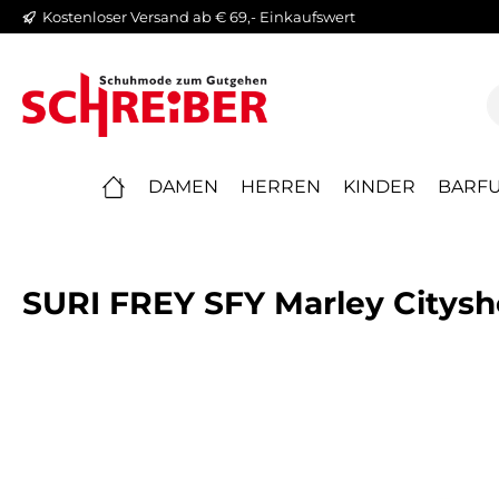
Kostenloser Versand ab € 69,- Einkaufswert
springen
Zur Hauptnavigation springen
DAMEN
HERREN
KINDER
BARFU
SURI FREY SFY Marley Citysh
Bildergalerie überspringen