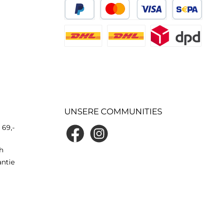
UNSERE COMMUNITIES
 69,-
h
antie