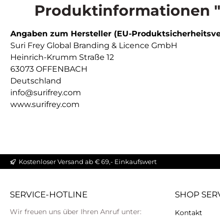
Produktinformationen "
Angaben zum Hersteller (EU-Produktsicherheitsv
Suri Frey Global Branding & Licence GmbH
Heinrich-Krumm Straße 12
63073 OFFENBACH
Deutschland
info@surifrey.com
www.surifrey.com
Kostenloser Versand ab € 69,- Einkaufswert
SERVICE-HOTLINE
SHOP SER
Wir freuen uns über Ihren Anruf unter:
Kontakt