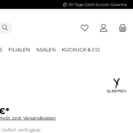
30 Tage Geld-Zurück-Garantie
S
FILIALEN
%SALE%
KUCKUCK & CO.
 €*
 MwSt. zzgl. Versandkosten
: Sofort verfügbar