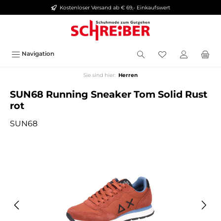
Kostenloser Versand ab € 69,- Einkaufswert
alt springen
Navigation
Sie sind hier:
Herren
SUN68 Running Sneaker Tom Solid Rust
rot
SUN68
Bildergalerie überspringen