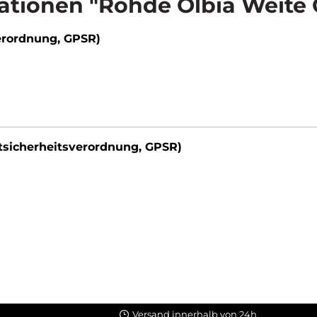
tionen "Rohde Olbia Weite 
erordnung, GPSR)
tsicherheitsverordnung, GPSR)
Versand innerhalb von 24h