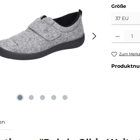
ausw
Größe
Produkt Anzahl
Zum Merkze
Produktn
en