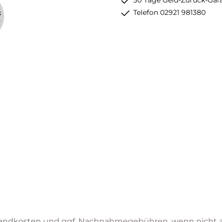
30 Tage Geld-Zurück-Gar
Telefon 02921 981380
andkosten
und ggf. Nachnahmegebühren, wenn nicht 