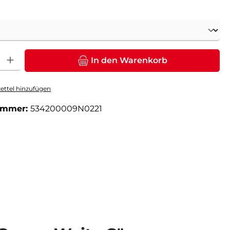
ählen
: Gib den gewünschten Wert ein oder benutze die Schaltflächen um die Anz
In den Warenkorb
ttel hinzufügen
ummer:
534200009N0221