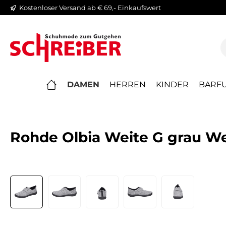
Kostenloser Versand ab € 69,- Einkaufswert
springen
Zur Hauptnavigation springen
DAMEN
HERREN
KINDER
BARFU
Rohde Olbia Weite G grau We
Bildergalerie überspringen