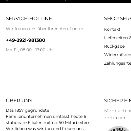
SERVICE-HOTLINE
SHOP SER
Wir freuen uns über Ihren Anruf unter:
Kontakt
Lieferzeiten
+49-2921-981380
Rückgabe
Mo-Fr, 08:00 - 17:00 Uhr
Widerrufsrec
Zahlungsart
ÜBER UNS
SICHER E
Das 1857 gegründete
Mehrfach a
Familienunternehmen umfasst heute 6
zertifiziert!
stationäre Filialen mit ca. 50 Mitarbeitern.
Wir lieben was wir tun und freuen uns