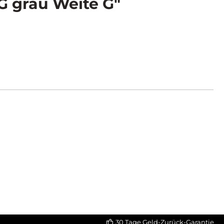
G grau Weite G"
30 Tage Geld-Zurück-Garantie