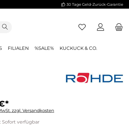
30 Tage Geld-Zurück-Garantie
S
FILIALEN
%SALE%
KUCKUCK & CO.
€*
 MwSt. zzgl. Versandkosten
: Sofort verfügbar