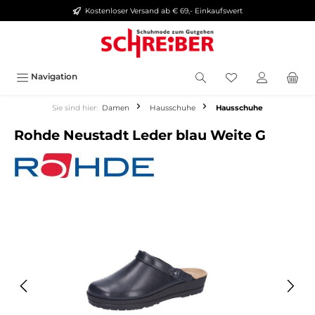
Kostenloser Versand ab € 69,- Einkaufswert
alt springen
Navigation
Sie sind hier:
Damen
Hausschuhe
Hausschuhe
Rohde Neustadt Leder blau Weite G
Bildergalerie überspringen