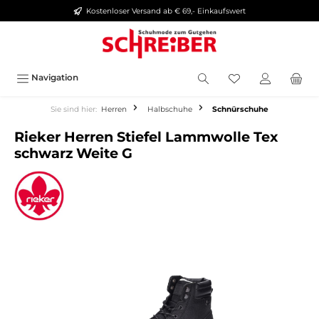
Kostenloser Versand ab € 69,- Einkaufswert
alt springen
Navigation
Sie sind hier:
Herren
Halbschuhe
Schnürschuhe
Rieker Herren Stiefel Lammwolle Tex
schwarz Weite G
Bildergalerie überspringen