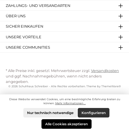
ZAHLUNGS- UND VERSANDARTEN
ÜBER UNS
SICHER EINKAUFEN
UNSERE VORTEILE
UNSERE COMMUNITIES
* Alle Preise inkl. gesetzl. Mehrwertsteuer zzgl.
Versandkosten
und ggf. Nachnahmegebühren, wenn nicht anders
angegeben.
© 2026 Schuhhaus Schreiber - Alle Rechte vorbehalten. Theme by
ThemeWare®
Diese Website verwendet Cookies, um eine bestmögliche Erfahrung bieten zu
können.
Mehr Informationen ...
Nur technisch notwendige
Konfigurieren
Alle Cookies akzeptieren