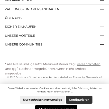
INFORMATIONEN
ZAHLUNGS- UND VERSANDARTEN
ÜBER UNS
SICHER EINKAUFEN
UNSERE VORTEILE
UNSERE COMMUNITIES
* Alle Preise inkl. gesetzl. Mehrwertsteuer zzgl.
Versandkosten
und ggf. Nachnahmegebühren, wenn nicht anders
angegeben.
© 2026 Schuhhaus Schreiber - Alle Rechte vorbehalten. Theme by
ThemeWare®
Diese Website verwendet Cookies, um eine bestmögliche Erfahrung bieten zu
können.
Mehr Informationen ...
Nur technisch notwendige
Konfigurieren