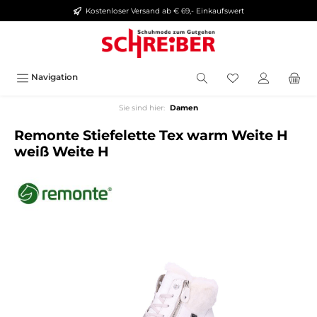
Kostenloser Versand ab € 69,- Einkaufswert
alt springen
Navigation
Sie sind hier:
Damen
Remonte Stiefelette Tex warm Weite H
weiß Weite H
Bildergalerie überspringen