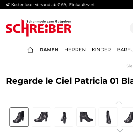
Kostenloser Versand ab € 69,- Einkaufswert
springen
Zur Hauptnavigation springen
DAMEN
HERREN
KINDER
BARFU
Sie
Regarde le Ciel Patricia 01 B
Bildergalerie überspringen