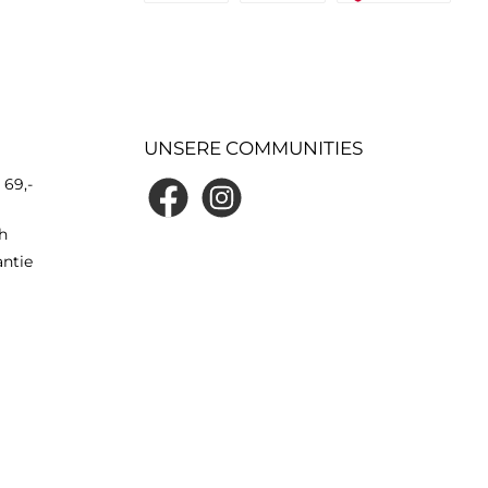
UNSERE COMMUNITIES
 69,-
h
antie