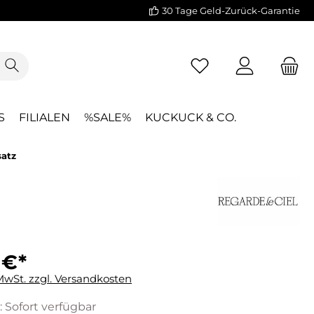
30 Tage Geld-Zurück-Garantie
S
FILIALEN
%SALE%
KUCKUCK & CO.
satz
 €*
 MwSt. zzgl. Versandkosten
: Sofort verfügbar