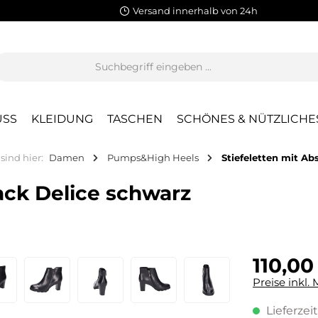
Versand innerhalb von 24h
SS
KLEIDUNG
TASCHEN
SCHÖNES & NÜTZLICHE
 sind hier:
Damen
Pumps&High Heels
Stiefeletten mit Ab
lack Delice schwarz
110,00
Preise inkl.
Lieferzeit