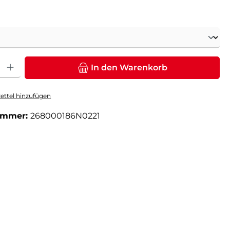
ählen
: Gib den gewünschten Wert ein oder benutze die Schaltflächen um die Anz
In den Warenkorb
ttel hinzufügen
ummer:
268000186N0221