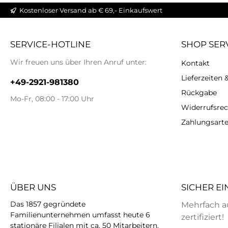
Kostenloser Versand ab € 69,- Einkaufswert
SERVICE-HOTLINE
SHOP SER
Wir freuen uns über Ihren Anruf unter:
Kontakt
Lieferzeiten
+49-2921-981380
Rückgabe
Mo-Fr, 08:00 - 17:00 Uhr
Widerrufsrec
Zahlungsart
ÜBER UNS
SICHER E
Das 1857 gegründete
Mehrfach a
Familienunternehmen umfasst heute 6
zertifiziert!
stationäre Filialen mit ca. 50 Mitarbeitern.