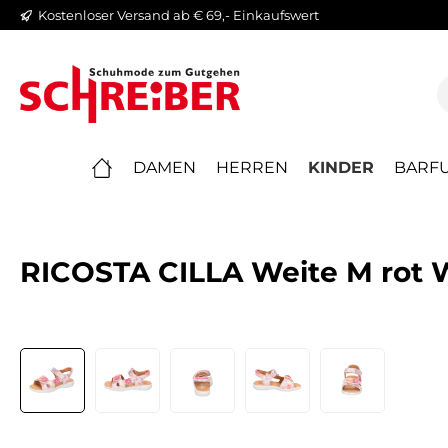
Kostenloser Versand ab € 69,- Einkaufswert
springen
Zur Hauptnavigation springen
DAMEN
HERREN
KINDER
BARFU
RICOSTA CILLA Weite M rot 
Bildergalerie überspringen