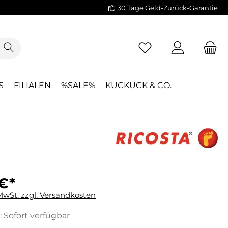
30 Tage Geld-Zurück-Garantie
S
FILIALEN
%SALE%
KUCKUCK & CO.
€*
 MwSt. zzgl. Versandkosten
: Sofort verfügbar