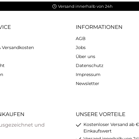
Versand innerhalb von 24h
VICE
INFORMATIONEN
AGB
 & Versandkosten
Jobs
Über uns
ht
Datenschutz
en
Impressum
Newsletter
INKAUFEN
UNSERE VORTEILE
Kostenloser Versand ab €
usgezeichnet und
Einkaufswert
Versand innerhalb von 24