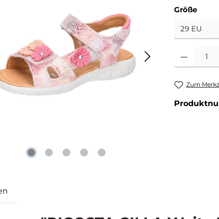
ausw
Größe
Produkt Anzahl
Zum Merkze
Produktn
en