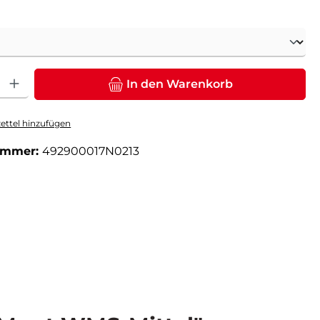
ählen
: Gib den gewünschten Wert ein oder benutze die Schaltflächen um die Anz
In den Warenkorb
ttel hinzufügen
ummer:
492900017N0213