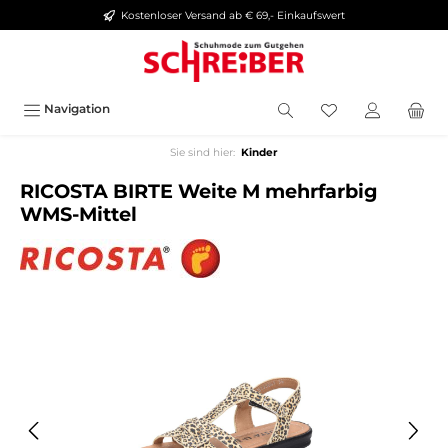
Kostenloser Versand ab € 69,- Einkaufswert
alt springen
Navigation
Sie sind hier:
Kinder
RICOSTA BIRTE Weite M mehrfarbig
WMS-Mittel
Bildergalerie überspringen