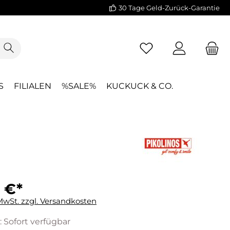
30 Tage Geld-Zurück-Garantie
S
FILIALEN
%SALE%
KUCKUCK & CO.
 €*
 MwSt. zzgl. Versandkosten
: Sofort verfügbar