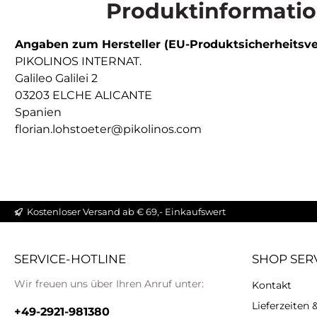
Produktinformatio
Angaben zum Hersteller (EU-Produktsicherheitsv
PIKOLINOS INTERNAT.
Galileo Galilei 2
03203 ELCHE ALICANTE
Spanien
florian.lohstoeter@pikolinos.com
Kostenloser Versand ab € 69,- Einkaufswert
SERVICE-HOTLINE
SHOP SER
Wir freuen uns über Ihren Anruf unter:
Kontakt
Lieferzeiten
+49-2921-981380