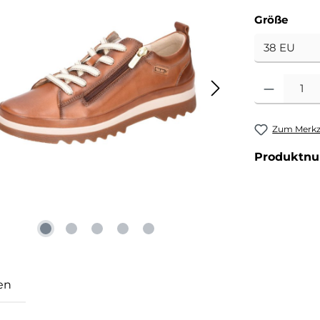
ausw
Größe
Produkt Anzahl
Zum Merkze
Produktn
en