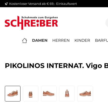
Kostenloser Versand ab € 69,- Einkaufswert
springen
Zur Hauptnavigation springen
DAMEN
HERREN
KINDER
BARFU
PIKOLINOS INTERNAT. Vigo B
Bildergalerie überspringen