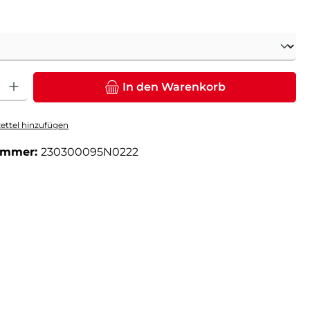
ählen
: Gib den gewünschten Wert ein oder benutze die Schaltflächen um die Anz
In den Warenkorb
ttel hinzufügen
ummer:
230300095N0222