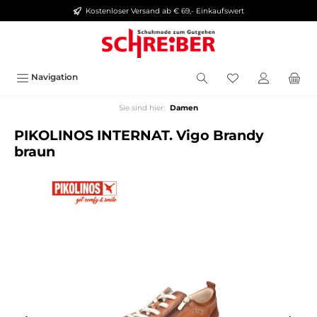
Kostenloser Versand ab € 69,- Einkaufswert
alt springen
Navigation
Sie sind hier:
Damen
PIKOLINOS INTERNAT. Vigo Brandy
braun
Bildergalerie überspringen