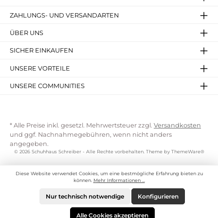
ZAHLUNGS- UND VERSANDARTEN
ÜBER UNS
SICHER EINKAUFEN
UNSERE VORTEILE
UNSERE COMMUNITIES
* Alle Preise inkl. gesetzl. Mehrwertsteuer zzgl.
Versandkosten
und ggf. Nachnahmegebühren, wenn nicht anders
angegeben.
© 2026 Schuhhaus Schreiber - Alle Rechte vorbehalten. Theme by
ThemeWare®
Diese Website verwendet Cookies, um eine bestmögliche Erfahrung bieten zu
können.
Mehr Informationen ...
Nur technisch notwendige
Konfigurieren
Alle Cookies akzeptieren