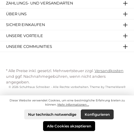
ZAHLUNGS- UND VERSANDARTEN
ÜBER UNS
SICHER EINKAUFEN
UNSERE VORTEILE
UNSERE COMMUNITIES
* Alle Preise inkl. gesetzl. Mehrwertsteuer zzgl.
Versandkosten
und ggf. Nachnahmegebühren, wenn nicht anders
angegeben.
© 2026 Schuhhaus Schreiber - Alle Rechte vorbehalten. Theme by
ThemeWare®
Diese Website verwendet Cookies, um eine bestmögliche Erfahrung bieten zu
können.
Mehr Informationen ...
Nur technisch notwendige
Konfigurieren
Alle Cookies akzeptieren