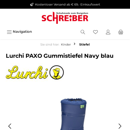
Kostenloser Versand ab € 69,- Einkaufswert
alt springen
Navigation
Sie sind hier:
Kinder
Stiefel
Lurchi PAXO Gummistiefel Navy blau
Bildergalerie überspringen