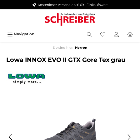
Kostenloser Versand ab € 69,- Einkaufswert
alt springen
Navigation
Sie sind hier:
Herren
Lowa INNOX EVO II GTX Gore Tex grau
Bildergalerie überspringen