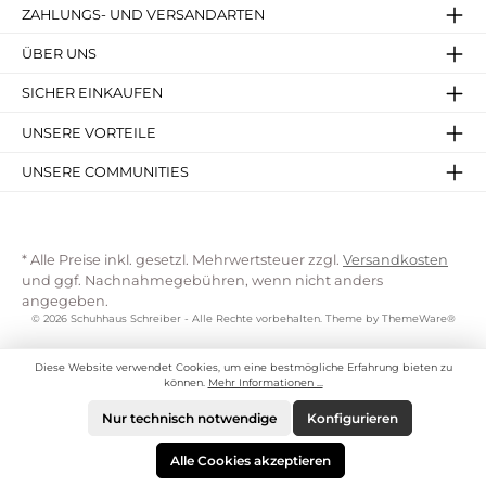
ZAHLUNGS- UND VERSANDARTEN
ÜBER UNS
SICHER EINKAUFEN
UNSERE VORTEILE
UNSERE COMMUNITIES
* Alle Preise inkl. gesetzl. Mehrwertsteuer zzgl.
Versandkosten
und ggf. Nachnahmegebühren, wenn nicht anders
angegeben.
© 2026 Schuhhaus Schreiber - Alle Rechte vorbehalten. Theme by
ThemeWare®
Diese Website verwendet Cookies, um eine bestmögliche Erfahrung bieten zu
können.
Mehr Informationen ...
Nur technisch notwendige
Konfigurieren
Alle Cookies akzeptieren