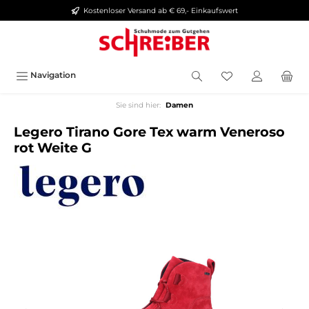
Kostenloser Versand ab € 69,- Einkaufswert
alt springen
Navigation
Sie sind hier:
Damen
Legero Tirano Gore Tex warm Veneroso
rot Weite G
Bildergalerie überspringen