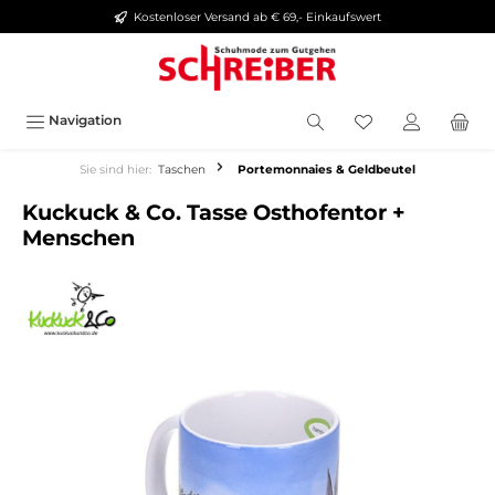
Kostenloser Versand ab € 69,- Einkaufswert
alt springen
Navigation
Sie sind hier:
Taschen
Portemonnaies & Geldbeutel
Kuckuck & Co. Tasse Osthofentor +
Menschen
Bildergalerie überspringen