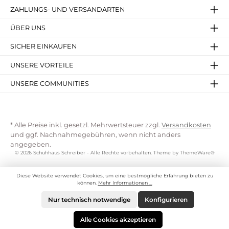
ZAHLUNGS- UND VERSANDARTEN
ÜBER UNS
SICHER EINKAUFEN
UNSERE VORTEILE
UNSERE COMMUNITIES
* Alle Preise inkl. gesetzl. Mehrwertsteuer zzgl.
Versandkosten
und ggf. Nachnahmegebühren, wenn nicht anders
angegeben.
© 2026 Schuhhaus Schreiber - Alle Rechte vorbehalten. Theme by
ThemeWare®
Diese Website verwendet Cookies, um eine bestmögliche Erfahrung bieten zu
können.
Mehr Informationen ...
Nur technisch notwendige
Konfigurieren
Alle Cookies akzeptieren