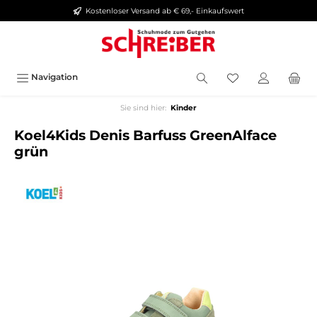
Kostenloser Versand ab € 69,- Einkaufswert
alt springen
Navigation
Sie sind hier:
Kinder
Koel4Kids Denis Barfuss GreenAlface
grün
Bildergalerie überspringen