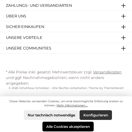
ZAHLUNGS- UND VERSANDARTEN
ÜBER UNS
SICHER EINKAUFEN
UNSERE VORTEILE
UNSERE COMMUNITIES
* Alle Preise inkl. gesetzl. Mehrwertsteuer zzgl.
Versandkosten
und ggf. Nachnahmegebühren, wenn nicht anders
angegeben.
© 2026 Schuhhaus Schreiber - Alle Rechte vorbehalten. Theme by
ThemeWare®
Diese Website verwendet Cookies, um eine bestmögliche Erfahrung bieten zu
können.
Mehr Informationen ...
Nur technisch notwendige
Konfigurieren
Alle Cookies akzeptieren