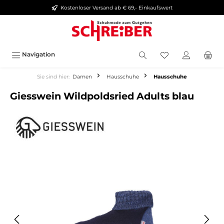
Kostenloser Versand ab € 69,- Einkaufswert
alt springen
Navigation
Sie sind hier:
Damen
Hausschuhe
Hausschuhe
Giesswein Wildpoldsried Adults blau
Bildergalerie überspringen