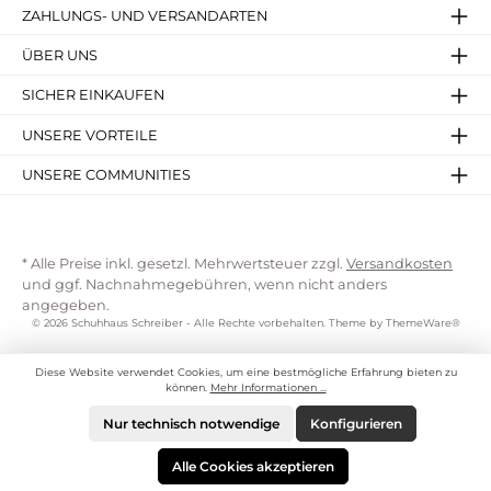
ZAHLUNGS- UND VERSANDARTEN
ÜBER UNS
SICHER EINKAUFEN
UNSERE VORTEILE
UNSERE COMMUNITIES
* Alle Preise inkl. gesetzl. Mehrwertsteuer zzgl.
Versandkosten
und ggf. Nachnahmegebühren, wenn nicht anders
angegeben.
© 2026 Schuhhaus Schreiber - Alle Rechte vorbehalten. Theme by
ThemeWare®
Diese Website verwendet Cookies, um eine bestmögliche Erfahrung bieten zu
können.
Mehr Informationen ...
Nur technisch notwendige
Konfigurieren
Alle Cookies akzeptieren