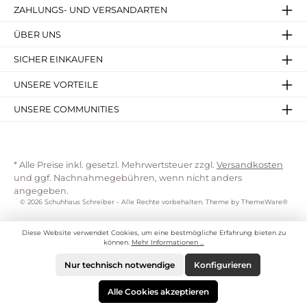
ZAHLUNGS- UND VERSANDARTEN
ÜBER UNS
SICHER EINKAUFEN
UNSERE VORTEILE
UNSERE COMMUNITIES
* Alle Preise inkl. gesetzl. Mehrwertsteuer zzgl.
Versandkosten
und ggf. Nachnahmegebühren, wenn nicht anders
angegeben.
© 2026 Schuhhaus Schreiber - Alle Rechte vorbehalten. Theme by
ThemeWare®
Diese Website verwendet Cookies, um eine bestmögliche Erfahrung bieten zu
können.
Mehr Informationen ...
Nur technisch notwendige
Konfigurieren
Alle Cookies akzeptieren