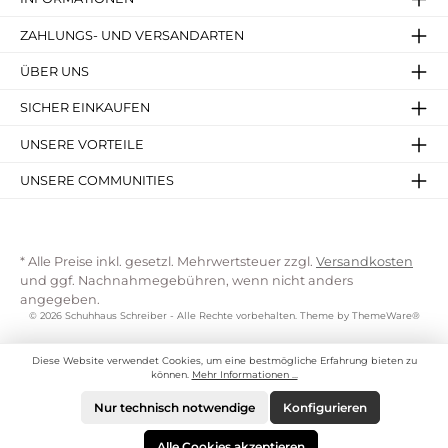
ZAHLUNGS- UND VERSANDARTEN
ÜBER UNS
SICHER EINKAUFEN
UNSERE VORTEILE
UNSERE COMMUNITIES
* Alle Preise inkl. gesetzl. Mehrwertsteuer zzgl.
Versandkosten
und ggf. Nachnahmegebühren, wenn nicht anders
angegeben.
© 2026 Schuhhaus Schreiber - Alle Rechte vorbehalten. Theme by
ThemeWare®
Diese Website verwendet Cookies, um eine bestmögliche Erfahrung bieten zu
können.
Mehr Informationen ...
Nur technisch notwendige
Konfigurieren
Alle Cookies akzeptieren