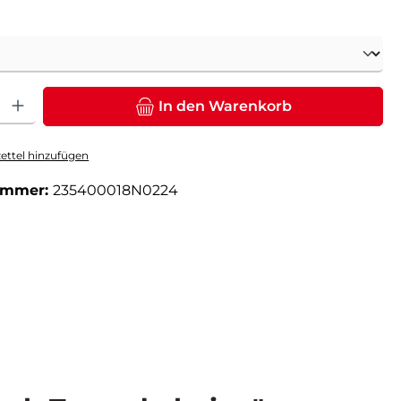
ählen
: Gib den gewünschten Wert ein oder benutze die Schaltflächen um die Anz
In den Warenkorb
ttel hinzufügen
ummer:
235400018N0224