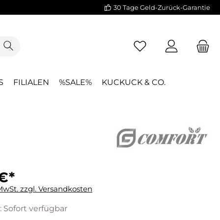
30 Tage Geld-Zurück-Garantie
S
FILIALEN
%SALE%
KUCKUCK & CO.
€*
 MwSt. zzgl. Versandkosten
: Sofort verfügbar