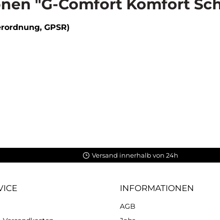
nen "G-Comfort Komfort Sc
erordnung, GPSR)
Versand innerhalb von 24h
VICE
INFORMATIONEN
AGB