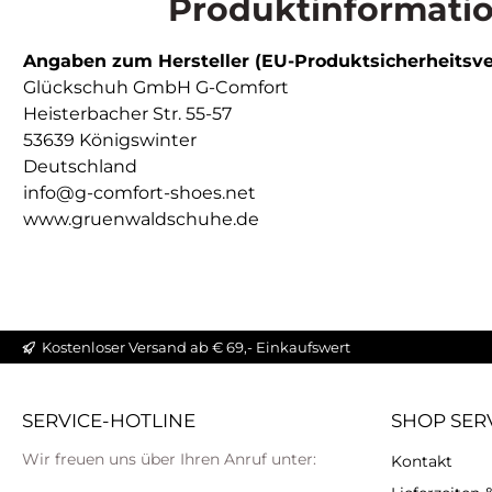
Produktinformatio
Angaben zum Hersteller (EU-Produktsicherheitsv
Glückschuh GmbH G-Comfort
Heisterbacher Str. 55-57
53639 Königswinter
Deutschland
info@g-comfort-shoes.net
www.gruenwaldschuhe.de
Kostenloser Versand ab € 69,- Einkaufswert
SERVICE-HOTLINE
SHOP SER
Wir freuen uns über Ihren Anruf unter:
Kontakt