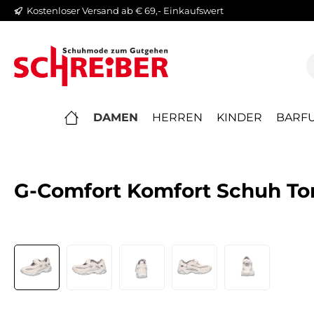
Kostenloser Versand ab € 69,- Einkaufswert
springen
Zur Hauptnavigation springen
DAMEN
HERREN
KINDER
BARFU
G-Comfort Komfort Schuh To
Bildergalerie überspringen