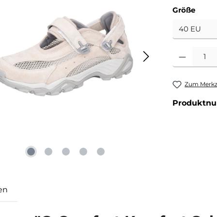
ausw
Größe
Produkt Anzahl
Zum Merkze
Produktn
en