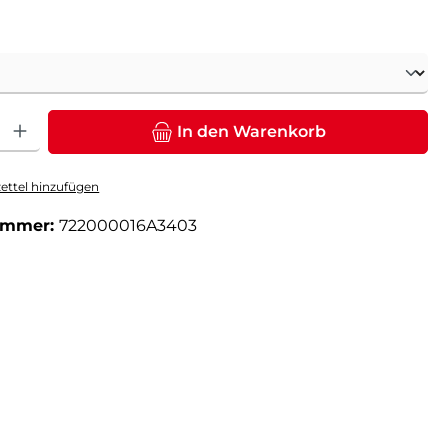
ählen
: Gib den gewünschten Wert ein oder benutze die Schaltflächen um die Anz
In den Warenkorb
ttel hinzufügen
ummer:
722000016A3403