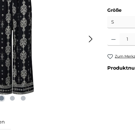
ausw
Größe
Produkt Anzahl
Zum Merkze
Produktn
en