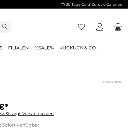
30 Tage Geld-Zurück-Garantie
S
FILIALEN
%SALE%
KUCKUCK & CO.
€*
 MwSt. zzgl. Versandkosten
: Sofort verfügbar