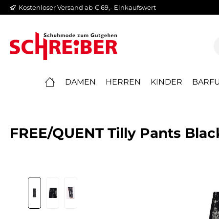
Kostenloser Versand ab € 69,- Einkaufswert
springen
Zur Hauptnavigation springen
DAMEN
HERREN
KINDER
BARFU
FREE/QUENT Tilly Pants Blac
Bildergalerie überspringen