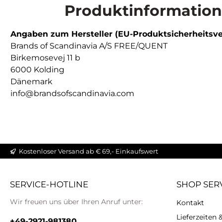
Produktinformatione
Angaben zum Hersteller (EU-Produktsicherheitsv
Brands of Scandinavia A/S FREE/QUENT
Birkemosevej 11 b
6000 Kolding
Dänemark
info@brandsofscandinavia.com
Kostenloser Versand ab € 69,- Einkaufswert
SERVICE-HOTLINE
SHOP SER
Wir freuen uns über Ihren Anruf unter:
Kontakt
Lieferzeiten
+49-2921-981380