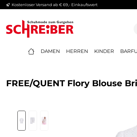
Kostenloser Versand ab € 69,- Einkaufswert
springen
Zur Hauptnavigation springen
DAMEN
HERREN
KINDER
BARFU
FREE/QUENT Flory Blouse Bril
Bildergalerie überspringen