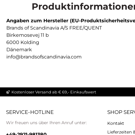
Produktinformationen
Angaben zum Hersteller (EU-Produktsicherheitsv
Brands of Scandinavia A/S FREE/QUENT
Birkemosevej 11 b
6000 Kolding
Dänemark
info@brandsofscandinavia.com
Kostenloser Versand ab € 69,- Einkaufswert
SERVICE-HOTLINE
SHOP SER
Wir freuen uns über Ihren Anruf unter:
Kontakt
Lieferzeiten
+49-2921-981380