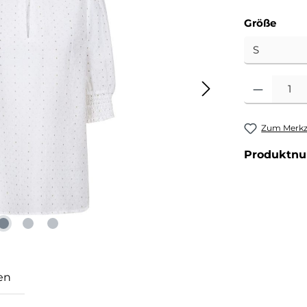
ausw
Größe
Produkt Anzahl
Zum Merkze
Produktn
en