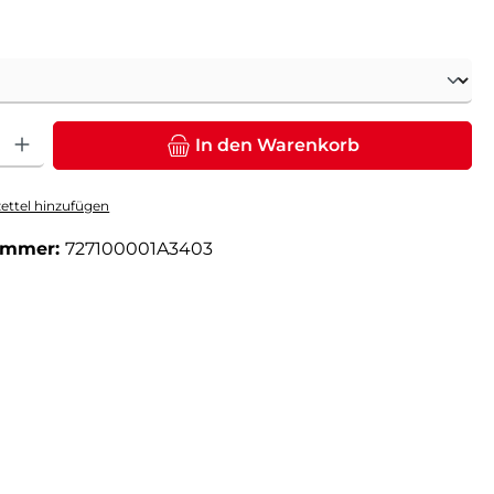
ählen
: Gib den gewünschten Wert ein oder benutze die Schaltflächen um die Anz
In den Warenkorb
ttel hinzufügen
ummer:
727100001A3403