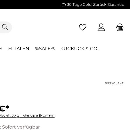
30 Tage Geld-Zurück-Garantie
S
FILIALEN
%SALE%
KUCKUCK & CO.
 €*
 MwSt. zzgl. Versandkosten
: Sofort verfügbar