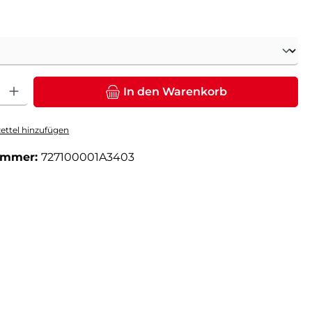
ählen
: Gib den gewünschten Wert ein oder benutze die Schaltflächen um die Anz
In den Warenkorb
ttel hinzufügen
ummer:
727100001A3403