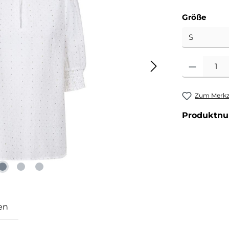
ausw
Größe
Produkt Anzahl
Zum Merkze
Produktn
en