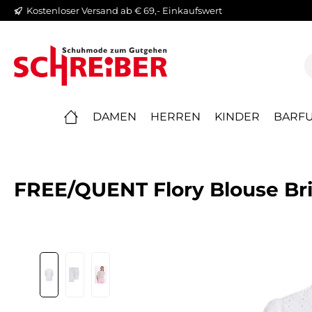
Kostenloser Versand ab € 69,- Einkaufswert
springen
Zur Hauptnavigation springen
DAMEN
HERREN
KINDER
BARFU
FREE/QUENT Flory Blouse Bril
Bildergalerie überspringen