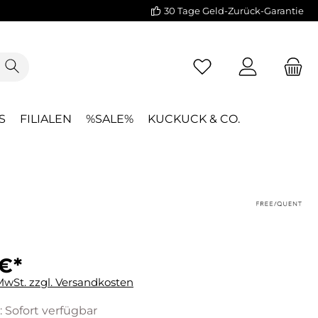
30 Tage Geld-Zurück-Garantie
S
FILIALEN
%SALE%
KUCKUCK & CO.
 €*
 MwSt. zzgl. Versandkosten
: Sofort verfügbar