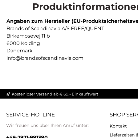
Produktinformationen
Angaben zum Hersteller (EU-Produktsicherheitsv
Brands of Scandinavia A/S FREE/QUENT
Birkemosevej 11 b
6000 Kolding
Dänemark
info@brandsofscandinavia.com
Kostenloser Versand ab € 69,- Einkaufswert
SERVICE-HOTLINE
SHOP SER
Wir freuen uns über Ihren Anruf unter:
Kontakt
Lieferzeiten
+49-2921-981380