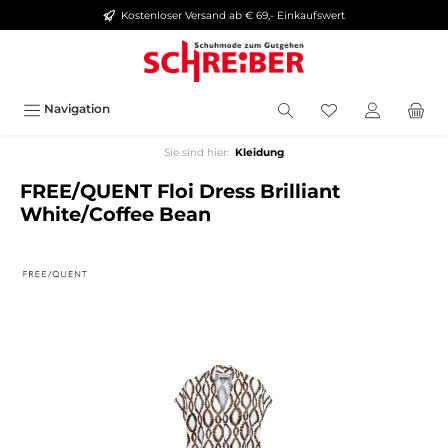
Kostenloser Versand ab € 69,- Einkaufswert
alt springen
Navigation
Sie sind hier:
Kleidung
FREE/QUENT Floi Dress Brilliant
White/Coffee Bean
Bildergalerie überspringen