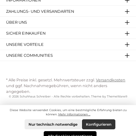
INFORMATIONEN
ZAHLUNGS- UND VERSANDARTEN
ÜBER UNS
SICHER EINKAUFEN
UNSERE VORTEILE
UNSERE COMMUNITIES
* Alle Preise inkl. gesetzl. Mehrwertsteuer zzgl.
Versandkosten
und ggf. Nachnahmegebühren, wenn nicht anders
angegeben.
© 2026 Schuhhaus Schreiber - Alle Rechte vorbehalten. Theme by
ThemeWare®
Diese Website verwendet Cookies, um eine bestmögliche Erfahrung bieten zu
können.
Mehr Informationen ...
Nur technisch notwendige
Konfigurieren