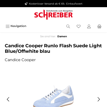
Kostenloser Versand ab € 69,- Einkaufswert
alt springen
Navigation
Sie sind hier:
Damen
Candice Cooper Runlo Flash Suede Light
Blue/Offwhite blau
Candice Cooper
Bildergalerie überspringen